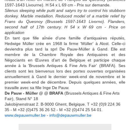
1597-1643 Livourne). H 54 x L 69 cm - Prix sur demande
.
Silenus sleeping while putti and satyrs try to control his stubborn
donkey. Marble medallion. Reduced model of a marble relief by
Frans du Quesnoy (Brussels 1597-1643 Livorno). Flanders,
second half of 17th century. H 54 x W 69 cm - Price on
application
En tant que fille aînée d'une famille d'antiquaires réputés,
Hedwige Müller crée en 1968 la firme 'Müller' à Alost. Celle-ci
deviendra plus tard la sprl De Pauw-Müller à Gand. Elle est
membre de la Chambre Royale des Antiquaires et des
Négociants en Œuvres d'art de Belgique et participe chaque
année à la 'Brussels Antiques & Fine Arts Fair' (BRAFA). Ses
clients sont les bienvenus lors des portes ouvertes organisées
annuellement à Gand le dernier week-end de novembre et le
premier week-end de décembre. Depuis quelques années, elle
travaille avec sa fille Inge De Pauw.
De Pauw - Müller
@ @
BRAFA
(Brussels Antiques & Fine Arts
Fair),
Stand N°
18
Jakobijnenstraat 2. B-9000 Ghent, Belgique. T +32 (0)9 224 36
35 - M +32 (0)475 36 26 52 - M +32 (0)474 25 54 01.
www.depauwmuller.be
-
info@depauwmuller.be