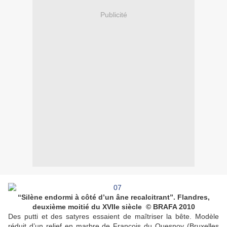
Publicité
“Silène endormi à côté d’un âne recalcitrant”. Flandres,
deuxième moitié du XVIIe siècle © BRAFA 2010
Des putti et des satyres essaient de maîtriser la bête. Modèle
réduit d’un relief en marbre de François du Quesnoy (Bruxelles