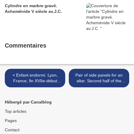
Cylindre en marbre gravé.
Acheménide V siècle av.J.C.
Commentaires
< Enfant endormi. Lyon,
Pair of side panels for an
France, fin XVIIe-début
altar. Second half of the
XVIIIe siècle
17th century. >
Hébergé par Canalblog
Top articles
Pages
Contact