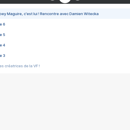
bey Maguire, c'est lui ! Rencontre avec Damien Witecka
e 6
e 5
e 4
e 3
s créatrices de la VF !
e 2
e 1
e Mektoub My Love arrive enfin ! Rencontre avec Shaïn Boumedine et Sal
i : après Toni en famille
elle réalise le bouleversant Dites lui que je l'aime
ais ! Rencontre autour de Vie privée de Rebecca Zlotowski