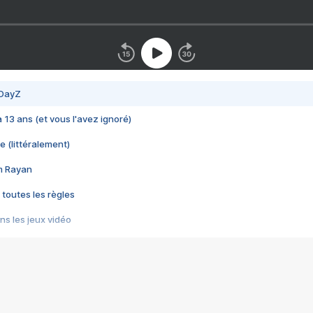
 DayZ
 a 13 ans (et vous l'avez ignoré)
e (littéralement)
im Rayan
 toutes les règles
s les jeux vidéo
us choquant de Rockstar ? - Le scandale BULLY
e plus moche de Steam
du RÊVE tourne au CAUCHEMAR