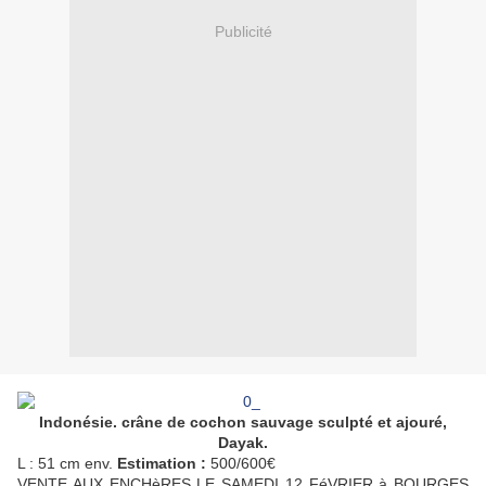
Publicité
Indonésie. crâne de cochon sauvage sculpté et ajouré,
Dayak.
L : 51 cm env.
Estimation :
500/600€
VENTE AUX ENCHèRES LE SAMEDI 12 FéVRIER à BOURGES