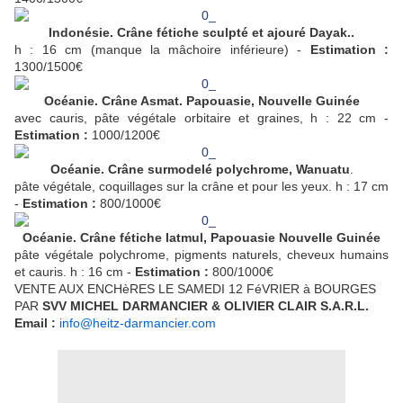
Indonésie. Crâne fétiche sculpté et ajouré Dayak..
h : 16 cm (manque la mâchoire inférieure) -
Estimation :
1300/1500€
Océanie. Crâne Asmat. Papouasie, Nouvelle Guinée
avec cauris, pâte végétale orbitaire et graines, h : 22 cm -
Estimation :
1000/1200€
Océanie. Crâne surmodelé polychrome, Wanuatu
.
pâte végétale, coquillages sur la crâne et pour les yeux. h : 17 cm
-
Estimation :
800/1000€
Océanie. Crâne fétiche Iatmul, Papouasie Nouvelle Guinée
pâte végétale polychrome, pigments naturels, cheveux humains
et cauris. h : 16 cm -
Estimation :
800/1000€
VENTE AUX ENCHèRES LE SAMEDI 12 FéVRIER à BOURGES
PAR
SVV MICHEL DARMANCIER & OLIVIER CLAIR S.A.R.L.
Email :
info@heitz-darmancier.com