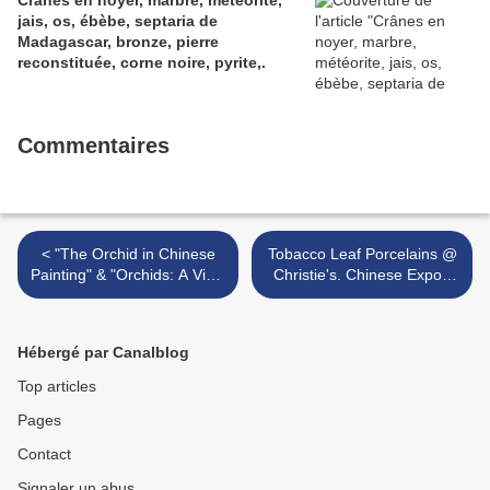
Crânes en noyer, marbre, météorite,
jais, os, ébèbe, septaria de
Madagascar, bronze, pierre
reconstituée, corne noire, pyrite,.
Commentaires
< "The Orchid in Chinese
Tobacco Leaf Porcelains @
Painting" & "Orchids: A View
Christie's. Chinese Export
from the East"
Art , 25 January 2011, New
York >
Hébergé par Canalblog
Top articles
Pages
Contact
Signaler un abus