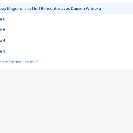
bey Maguire, c'est lui ! Rencontre avec Damien Witecka
e 6
e 5
e 4
e 3
s créatrices de la VF !
e 2
e 1
e Mektoub My Love arrive enfin ! Rencontre avec Shaïn Boumedine et Sal
i : après Toni en famille
elle réalise le bouleversant Dites lui que je l'aime
ais ! Rencontre autour de Vie privée de Rebecca Zlotowski