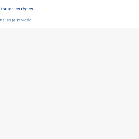
 toutes les règles
s les jeux vidéo
us choquant de Rockstar ? - Le scandale BULLY
e plus moche de Steam
du RÊVE tourne au CAUCHEMAR
pendant 8 heures
it… à tort
umiliés par un jeu vidéo
ire - Final Fantasy 8
ti un empire - Age of Empires
story DOFUS
tard, il crée l'un des pires jeux de tous les temps, MindsEye.