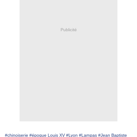
Publicité
#chinoiserie
#époque Louis XV
#Lyon
#Lampas
#Jean Baptiste