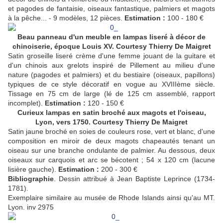
et pagodes de fantaisie, oiseaux fantastique, palmiers et magots
à la pêche... - 9 modèles, 12 pièces.
Estimation :
100 - 180 €
Beau panneau d'un meuble en lampas liseré à décor de
chinoiserie, époque Louis XV. Courtesy Thierry De Maigret
Satin groseille liseré crème d'une femme jouant de la guitare et
d'un chinois aux grelots inspiré de Pillement au milieu d'une
nature (pagodes et palmiers) et du bestiaire (oiseaux, papillons)
typiques de ce style décoratif en vogue au XVIIIème siècle.
Tissage en 75 cm de large (lé de 125 cm assemblé, rapport
incomplet).
Estimation :
120 - 150 €
Curieux lampas en satin broché aux magots et l'oiseau,
Lyon, vers 1750. Courtesy Thierry De Maigret
Satin jaune broché en soies de couleurs rose, vert et blanc, d'une
composition en miroir de deux magots chapeautés tenant un
oiseau sur une branche ondulante de palmier. Au dessous, deux
oiseaux sur carquois et arc se bécotent ; 54 x 120 cm (lacune
lisière gauche).
Estimation :
200 - 300 €
Bibliographie
. Dessin attribué à Jean Baptiste Leprince (1734-
1781).
Exemplaire similaire au musée de Rhode Islands ainsi qu'au MT.
Lyon. inv 2975