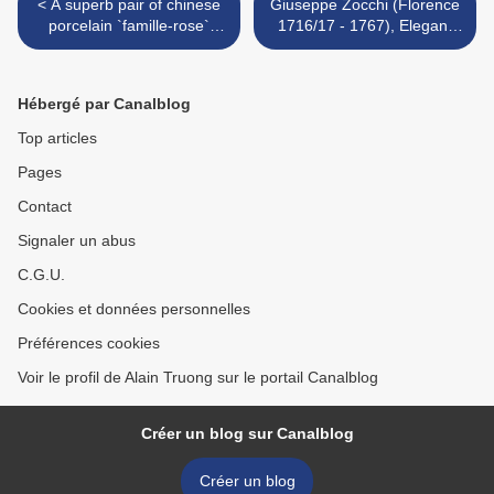
< A superb pair of chinese
Giuseppe Zocchi (Florence
porcelain `famille-rose`
1716/17 - 1767), Elegant
baluster jars and covers,
Figures Seated in the
Qing dynasty, Yongzheng
Picture and Porcelain
period (1723-35).
Cabinet of a Palace >
Hébergé par Canalblog
Top articles
Pages
Contact
Signaler un abus
C.G.U.
Cookies et données personnelles
Préférences cookies
Voir le profil de Alain Truong sur le portail Canalblog
Créer un blog sur Canalblog
Créer un blog