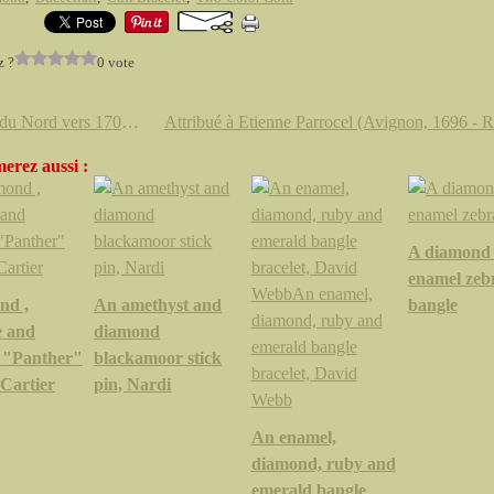
z ?
0 vote
Ecole du Nord vers 1700, Orphée et Euridyce
erez aussi :
A diamond
enamel zeb
nd ,
An amethyst and
bangle
e and
diamond
 "Panther"
blackamoor stick
 Cartier
pin, Nardi
An enamel,
diamond, ruby and
emerald bangle