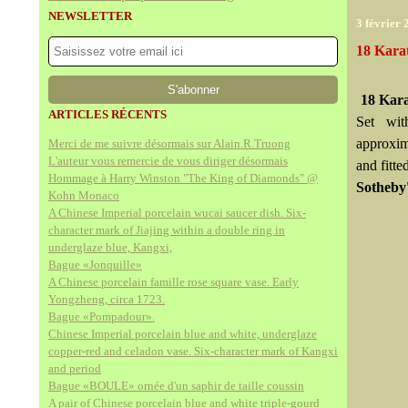
NEWSLETTER
3 février 
18 Kara
18 Kara
ARTICLES RÉCENTS
Set wit
approxim
Merci de me suivre désormais sur Alain.R.Truong
L'auteur vous remercie de vous diriger désormais
and fitte
Hommage à Harry Winston "The King of Diamonds" @
Sotheby'
Kohn Monaco
A Chinese Imperial porcelain wucai saucer dish. Six-
character mark of Jiajing within a double ring in
underglaze blue, Kangxi,
Bague «Jonquille»
A Chinese porcelain famille rose square vase. Early
Yongzheng, circa 1723.
Bague «Pompadour».
Chinese Imperial porcelain blue and white, underglaze
copper-red and celadon vase. Six-character mark of Kangxi
and period
Bague «BOULE» ornée d'un saphir de taille coussin
A pair of Chinese porcelain blue and white triple-gourd