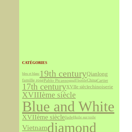
CATÉGORIES
19th century
Qianlong
bleu et blanc
famille rose
Pablo Picasso
Cartier
snuff bottle
China
17th century
chinoiserie
XVIIe siècle
XVIIIème siècle
Blue and White
XVIIème siècle
Jade
Huile sur toile
diamond
Vietnam