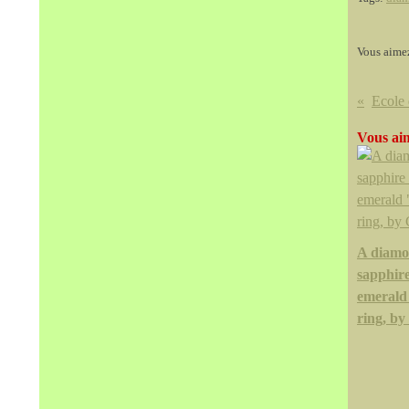
Vous aime
Vous aim
A diamo
sapphir
emerald
ring, by