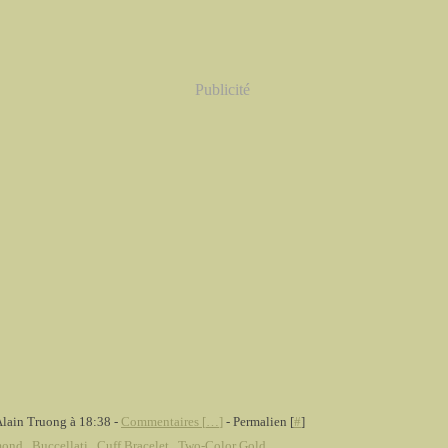
Publicité
Alain Truong à 18:38 -
Commentaires [
…
]
- Permalien [
#
]
mond
,
Buccellati
,
Cuff Bracelet
,
Two-Color Gold