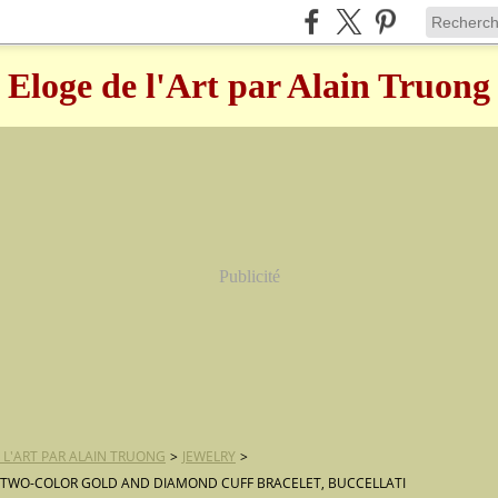
Eloge de l'Art par Alain Truong
Publicité
 L'ART PAR ALAIN TRUONG
>
JEWELRY
>
 TWO-COLOR GOLD AND DIAMOND CUFF BRACELET, BUCCELLATI