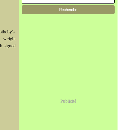
otheby's
 weight
h signed
Publicité