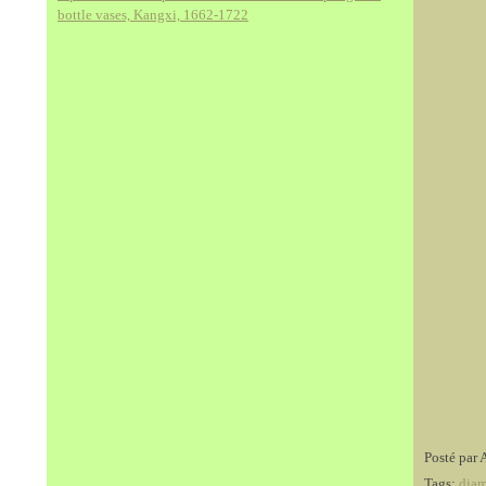
bottle vases, Kangxi, 1662-1722
Posté par 
Tags:
dia