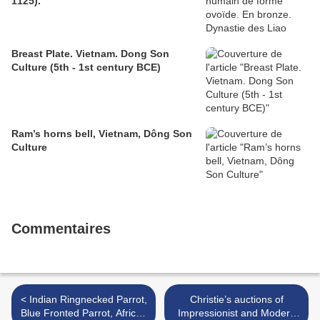
1125).
Breast Plate. Vietnam. Dong Son
Culture (5th - 1st century BCE)
Ram’s horns bell, Vietnam, Dông Son
Culture
Commentaires
< Indian Ringnecked Parrot,
Christie’s auctions of
Blue Fronted Parrot, African
Impressionist and Modern