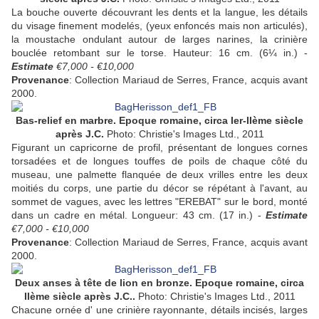
La bouche ouverte découvrant les dents et la langue, les détails
du visage finement modelés, (yeux enfoncés mais non articulés),
la moustache ondulant autour de larges narines, la crinière
bouclée retombant sur le torse. Hauteur: 16 cm. (6¼ in.) -
Estimate
€7,000 - €10,000
Provenance
: Collection Mariaud de Serres, France, acquis avant
2000.
Bas-relief en marbre. Epoque romaine, circa Ier-IIème siècle
après J.C.
Photo: Christie's Images Ltd., 2011
Figurant un capricorne de profil, présentant de longues cornes
torsadées et de longues touffes de poils de chaque côté du
museau, une palmette flanquée de deux vrilles entre les deux
moitiés du corps, une partie du décor se répétant à l'avant, au
sommet de vagues, avec les lettres "EREBAT" sur le bord, monté
dans un cadre en métal. Longueur: 43 cm. (17 in.) -
Estimate
€7,000 - €10,000
Provenance
: Collection Mariaud de Serres, France, acquis avant
2000.
Deux anses à tête de lion en bronze. Epoque romaine, circa
IIème siècle après J.C..
Photo: Christie's Images Ltd., 2011
Chacune ornée d' une crinière rayonnante, détails incisés, larges