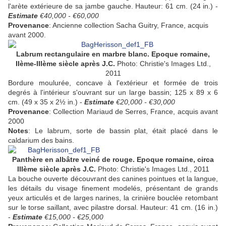
l'arète extérieure de sa jambe gauche. Hauteur: 61 cm. (24 in.) -
Estimate
€40,000 - €60,000
Provenance
: Ancienne collection Sacha Guitry, France, acquis
avant 2000.
Labrum rectangulaire en marbre blanc. Epoque romaine,
IIème-IIIème siècle après J.C.
Photo: Christie's Images Ltd.,
2011
Bordure moulurée, concave à l'extérieur et formée de trois
degrés à l'intérieur s'ouvrant sur un large bassin; 125 x 89 x 6
cm. (49 x 35 x 2½ in.) -
Estimate
€20,000 - €30,000
Provenance
: Collection Mariaud de Serres, France, acquis avant
2000
Notes
: Le labrum, sorte de bassin plat, était placé dans le
caldarium des bains.
Panthère en albâtre veiné de rouge. Epoque romaine, circa
IIIème siècle après J.C.
Photo: Christie's Images Ltd., 2011
La bouche ouverte découvrant des canines pointues et la langue,
les détails du visage finement modelés, présentant de grands
yeux articulés et de larges narines, la crinière bouclée retombant
sur le torse saillant, avec pilastre dorsal. Hauteur: 41 cm. (16 in.)
-
Estimate
€15,000 - €25,000