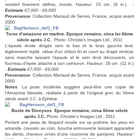
nombril finement définis, monté. Hauteur: 23 cm. (9 in.) -
Estimate
€7,000 - €9,000
Provenance
: Collection Mariaud de Serres, France, acquis avant
2000
Torse d'amazone en marbre. Epoque romaine, circa Ier-IIème
siècle après J.C.
Photo: Christie's Images Ltd., 2011
L'épaule droite dirigée vers le bas et le bras gauche levé,
légèrement replié, vêtue d'un chiton fin et court au drapé vertical,
sans manche laissant l'épaule et le sein droit découverts, un
fourreau d'épée attaché à son ceinturon. Hauteur: 28 cm. (11 in.)
-
Estimate
€7,000 - €9,000
Provenance
: Collection Mariaud de Serres, France, acquis avant
2000
Notes
: La pose modérée suggère peut-être une copie de
l'Amazone blessée, réalisée à partir de l'original grec du Vème
siècle avant J.C. à Ephèse.
Buste de Dionysos Epoque romaine, circa IIème siècle
après J.C.
Photo: Christie's Images Ltd., 2011
Portant une peau de léopard nouée sur sa poitrine, les yeux en
amande, creusés au coin, bouche entrouverte laissant apparaitre
les dents, cheveux ornés d'une couronne de pampres. Hauteur: