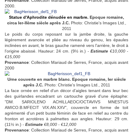
Provenance
: Collection Mariaud de Serres, France, acquis avant
2000.
Statue d'Aphrodite dénudée en marbre.
Epoque romaine,
circa Ier-IIème siècle après J.C.
Photo: Christie's Images Ltd.,
2011
Le poids du corps reposant sur la jambe droite, la gauche
légèrement avancée et pliée au niveau du genou, les épaules
inclinées en avant, le bras gauche ramené vers l'arrière, le droit à
l'origine abaissé. Hauteur: 24 cm. (9½ in.) -
Estimate
€10,000 -
€15,000
Provenance
: Collection Mariaud de Serres, France, acquis avant
2000
Urne couverte en marbre blanc. Epoque romaine, Ier siècle
après J.C.
Photo: Christie's Images Ltd., 2011
La face ornée en relief d'un décor d'aigles tenant dans leur bec
des guirlandes encadrant un cartouche gravé d'une épitaphe:
"DM. SARIOLENO ACHILLAEOC/OCTAVIVS MNESTUS
AMICO.B.MFECIT VIX.AN.XXV", couvercle en forme de toit
agrémenté d'un petit buste féminin de face en relief au centre du
fronton et acrotères à palmettes aux angles. Hauteur: 29 cm.
(11½ in.) -
Estimate
€8,000 - €12,000
Provenance
: Collection Mariaud de Serres, France, acquis avant