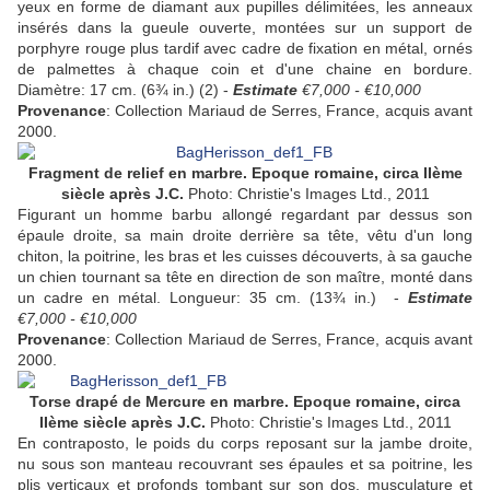
yeux en forme de diamant aux pupilles délimitées, les anneaux
insérés dans la gueule ouverte, montées sur un support de
porphyre rouge plus tardif avec cadre de fixation en métal, ornés
de palmettes à chaque coin et d'une chaine en bordure.
Diamètre: 17 cm. (6¾ in.) (2) -
Estimate
€7,000 - €10,000
Provenance
: Collection Mariaud de Serres, France, acquis avant
2000.
Fragment de relief en marbre. Epoque romaine, circa IIème
siècle après J.C.
Photo: Christie's Images Ltd., 2011
Figurant un homme barbu allongé regardant par dessus son
épaule droite, sa main droite derrière sa tête, vêtu d'un long
chiton, la poitrine, les bras et les cuisses découverts, à sa gauche
un chien tournant sa tête en direction de son maître, monté dans
un cadre en métal. Longueur: 35 cm. (13¾ in.) -
Estimate
€7,000 - €10,000
Provenance
: Collection Mariaud de Serres, France, acquis avant
2000.
Torse drapé de Mercure
en marbre. Epoque romaine, circa
IIème siècle après J.C.
Photo: Christie's Images Ltd., 2011
En contraposto, le poids du corps reposant sur la jambe droite,
nu sous son manteau recouvrant ses épaules et sa poitrine, les
plis verticaux et profonds tombant sur son dos, musculature et