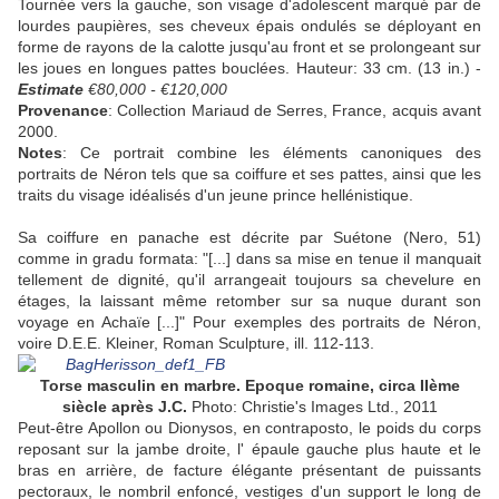
Tournée vers la gauche, son visage d'adolescent marqué par de
lourdes paupières, ses cheveux épais ondulés se déployant en
forme de rayons de la calotte jusqu'au front et se prolongeant sur
les joues en longues pattes bouclées. Hauteur: 33 cm. (13 in.) -
Estimate
€80,000 - €120,000
Provenance
: Collection Mariaud de Serres, France, acquis avant
2000.
Notes
: Ce portrait combine les éléments canoniques des
portraits de Néron tels que sa coiffure et ses pattes, ainsi que les
traits du visage idéalisés d'un jeune prince hellénistique.
Sa coiffure en panache est décrite par Suétone (Nero, 51)
comme in gradu formata: "[...] dans sa mise en tenue il manquait
tellement de dignité, qu'il arrangeait toujours sa chevelure en
étages, la laissant même retomber sur sa nuque durant son
voyage en Achaïe [...]" Pour exemples des portraits de Néron,
voire D.E.E. Kleiner, Roman Sculpture, ill. 112-113.
Torse masculin en marbre. Epoque romaine, circa IIème
siècle après J.C.
Photo: Christie's Images Ltd., 2011
Peut-être Apollon ou Dionysos, en contraposto, le poids du corps
reposant sur la jambe droite, l' épaule gauche plus haute et le
bras en arrière, de facture élégante présentant de puissants
pectoraux, le nombril enfoncé, vestiges d'un support le long de