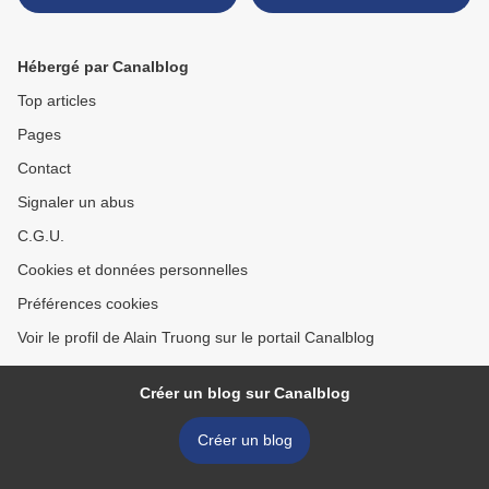
Grey Parrot & Senegal
Art and Art of The Surreal
Parrot
realise £84.9 million/$136.3
million/€99.9 millions >
Hébergé par Canalblog
Top articles
Pages
Contact
Signaler un abus
C.G.U.
Cookies et données personnelles
Préférences cookies
Voir le profil de Alain Truong sur le portail Canalblog
Créer un blog sur Canalblog
Créer un blog