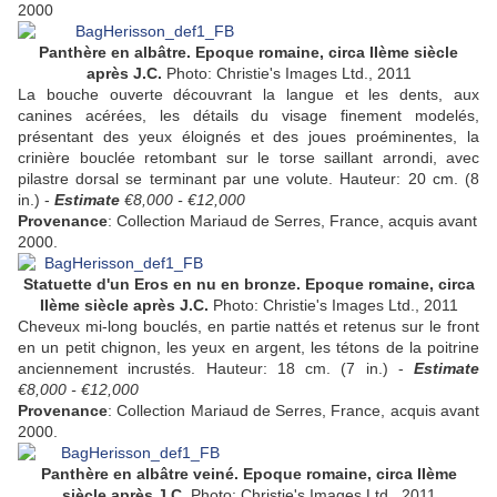
2000
Panthère en albâtre. Epoque romaine, circa IIème siècle
après J.C.
Photo: Christie's Images Ltd., 2011
La bouche ouverte découvrant la langue et les dents, aux
canines acérées, les détails du visage finement modelés,
présentant des yeux éloignés et des joues proéminentes, la
crinière bouclée retombant sur le torse saillant arrondi, avec
pilastre dorsal se terminant par une volute. Hauteur: 20 cm. (8
in.) -
Estimate
€8,000 - €12,000
Provenance
: Collection Mariaud de Serres, France, acquis avant
2000.
Statuette d'un Eros en nu en bronze. Epoque romaine, circa
IIème siècle après J.C.
Photo: Christie's Images Ltd., 2011
Cheveux mi-long bouclés, en partie nattés et retenus sur le front
en un petit chignon, les yeux en argent, les tétons de la poitrine
anciennement incrustés. Hauteur: 18 cm. (7 in.) -
Estimate
€8,000 - €12,000
Provenance
: Collection Mariaud de Serres, France, acquis avant
2000.
Panthère en albâtre veiné. Epoque romaine, circa IIème
siècle après J.C.
Photo: Christie's Images Ltd., 2011