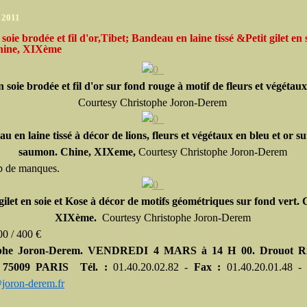
r 2011
soie brodée et fil d'or,Tibet; Bandeau en laine tissé &Petit gilet en s
hine, XIXème
 soie brodée et fil d'or sur fond rouge à motif de fleurs et végétaux
Courtesy Christophe Joron-Derem
u en laine tissé à décor de lions, fleurs et végétaux en bleu et or s
saumon. Chine, XIXeme,
Courtesy Christophe Joron-Derem
p de manques.
 gilet en soie et Kose à décor de motifs géométriques sur fond vert.
XIXème.
Courtesy Christophe Joron-Derem
00 / 400 €
ophe Joron-Derem. VENDREDI 4 MARS à 14 H 00. Drouot Ri
5. 75009 PARIS Tél. :
01.40.20.02.82 -
Fax :
01.40.20.01.48 
joron-derem.fr