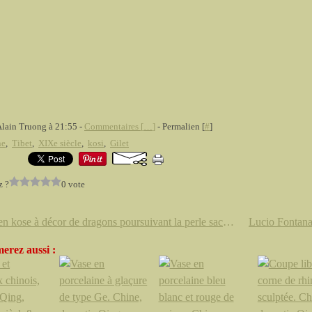
Alain Truong à 21:55 -
Commentaires [
…
]
- Permalien [
#
]
ne
,
Tibet
,
XIXe siècle
,
kosi
,
Gilet
z ?
0 vote
Robe en kose à décor de dragons poursuivant la perle sacrée au milieu de flots écumants et montagnes aux cinq pics. Chine, XIXèm
erez aussi :