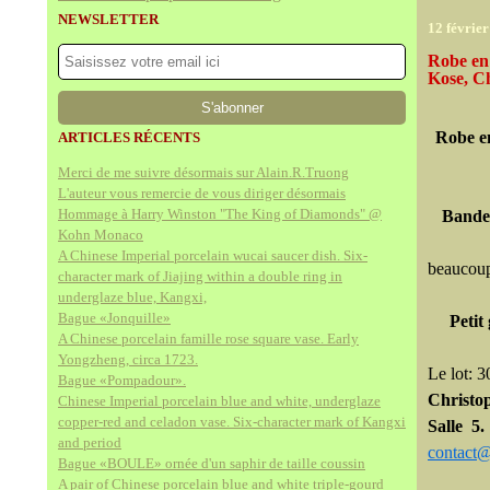
NEWSLETTER
12 févrie
Robe en 
Kose, C
Robe en
ARTICLES RÉCENTS
Merci de me suivre désormais sur Alain.R.Truong
L'auteur vous remercie de vous diriger désormais
Hommage à Harry Winston "The King of Diamonds" @
Bandea
Kohn Monaco
A Chinese Imperial porcelain wucai saucer dish. Six-
beaucou
character mark of Jiajing within a double ring in
underglaze blue, Kangxi,
Bague «Jonquille»
Petit
A Chinese porcelain famille rose square vase. Early
Yongzheng, circa 1723.
Le lot: 3
Bague «Pompadour».
Christ
Chinese Imperial porcelain blue and white, underglaze
copper-red and celadon vase. Six-character mark of Kangxi
Salle 
and period
contact@
Bague «BOULE» ornée d'un saphir de taille coussin
A pair of Chinese porcelain blue and white triple-gourd