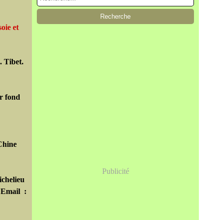
oie et
. Tibet.
ur fond
 Chine
Publicité
chelieu
-
Email :