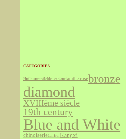
CATÉGORIES
bronze
famille rose
Huile sur toile
bleu et blanc
diamond
XVIIIème siècle
19th century
Blue and White
Kangxi
chinoiserie
Cartier