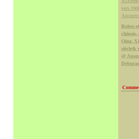
Robes e
chinois,
Qing, 
siècle& 
@ Apon
Debura
Commen