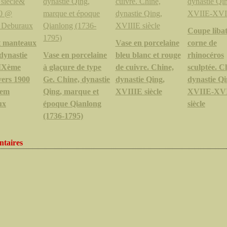
Coupe libat
t manteaux
Vase en porcelaine
corne de
 dynastie
Vase en porcelaine
bleu blanc et rouge
rhinocéros
XIXème
à glaçure de type
de cuivre. Chine,
sculptée. C
vers 1900
Ge. Chine, dynastie
dynastie Qing,
dynastie Qi
em
Qing, marque et
XVIIIE siècle
XVIIE-XV
ux
époque Qianlong
siècle
(1736-1795)
taires