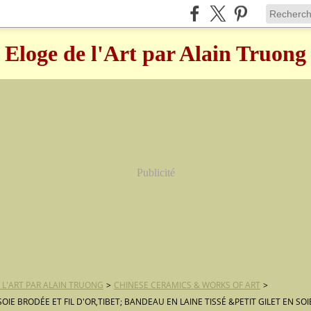
Eloge de l'Art par Alain Truong
Publicité
 L'ART PAR ALAIN TRUONG
>
CHINESE CERAMICS & WORKS OF ART
>
OIE BRODÉE ET FIL D'OR,TIBET; BANDEAU EN LAINE TISSÉ &PETIT GILET EN SOI