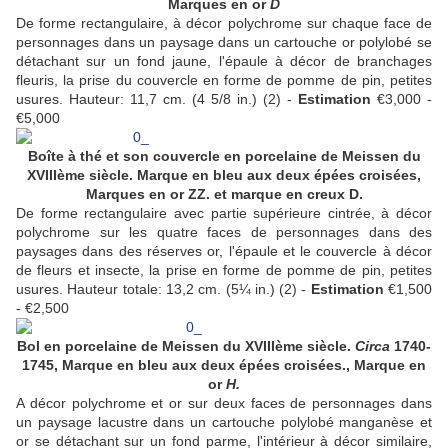
Marques en or
D
De forme rectangulaire, à décor polychrome sur chaque face de
personnages dans un paysage dans un cartouche or polylobé se
détachant sur un fond jaune, l'épaule à décor de branchages
fleuris, la prise du couvercle en forme de pomme de pin, petites
usures. Hauteur: 11,7 cm. (4 5/8 in.) (2) -
Estimation
€3,000 -
€5,000
Boîte à thé et son couvercle en porcelaine de Meissen du
XVIIIème siècle. Marque en bleu aux deux épées croisées,
Marques en or ZZ. et marque en creux D.
De forme rectangulaire avec partie supérieure cintrée, à décor
polychrome sur les quatre faces de personnages dans des
paysages dans des réserves or, l'épaule et le couvercle à décor
de fleurs et insecte, la prise en forme de pomme de pin, petites
usures. Hauteur totale: 13,2 cm. (5¼ in.) (2) -
Estimation
€1,500
- €2,500
Bol en porcelaine de Meissen du XVIIIème siècle.
Circa
1740-
1745, Marque en bleu aux deux épées croisées., Marque en
or
H.
A décor polychrome et or sur deux faces de personnages dans
un paysage lacustre dans un cartouche polylobé manganèse et
or se détachant sur un fond parme, l'intérieur à décor similaire,