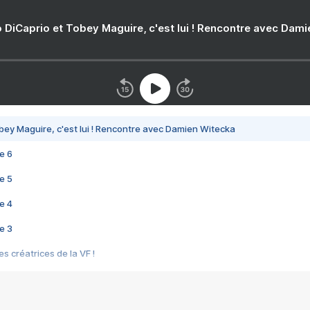
 DiCaprio et Tobey Maguire, c'est lui ! Rencontre avec Dam
bey Maguire, c'est lui ! Rencontre avec Damien Witecka
e 6
e 5
e 4
e 3
s créatrices de la VF !
e 2
e 1