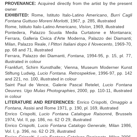
PROVENANCE:
Acquired directly from the artist by the present
owner
EXHIBITED:
Rome, Istituto Italo-Latino Americano,
Burri Cagli
Fontana Guttuso Moreni Morlotti
, 1967, p. 285, illustrated
Rome, Istituto Italo-Latino Americano,
V
isíon,
1969, illustrated
Pontedera, Palazzo Scuola Media Curtatone e Montanara;
Ferrara, Galleria Civica d'Arte Moderna, Palazzo dei Diamanti;
Milan, Palazzo Reale,
I Pittori Italiani dopo il Novecento
, 1969-70,
pp. 68 and 71, illustrated
Ferrara, Palazzo dei Diamanti,
Fontana
, 1994-95, p. 15, pl. 77,
illustrated in colour
Frankfurt, Schirn Kunsthalle; Vienna, Museum Moderner Kunst
Stiftung Ludwig,
Lucio Fontana. Retrospektive
, 1996-97, pp. 142
and 221, no. 100, illustrated in colour
Saint Paul de Vence, Galerie Pascal Retelet,
Lucio Fontana
Oeuvres. Ugo Mulas Photographies
, 2000, pp. 110-11, illustrated
in colour
LITERATURE AND REFERENCES:
Enrico Crispolti,
Omaggio a
Fontana,
Assisi and Rome 1971, p. 190, pl. 169, illustrated
Enrico Crispolti,
Lucio Fontana Catalogue Raisonné,
Brussels
1974
,
Vol. II, pp. 186, no. 62 O 29, illustrated
Enrico Crispolti,
Lucio Fontana Catalogo Generale,
Milan 1986,
Vol. I, p. 396, no. 62 O 29, illustrated