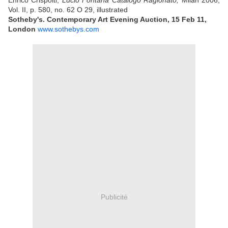
Enrico Crispolti,
Lucio Fontana Catalogo Ragionato,
Milan 2006,
Vol. II, p. 580, no. 62 O 29, illustrated
Sotheby's. Contemporary Art Evening Auction,
15 Feb 11,
London
www.sothebys.com
Publicité