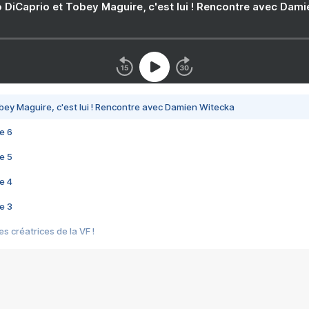
 DiCaprio et Tobey Maguire, c'est lui ! Rencontre avec Dam
bey Maguire, c'est lui ! Rencontre avec Damien Witecka
e 6
e 5
e 4
e 3
s créatrices de la VF !
e 2
e 1
e Mektoub My Love arrive enfin ! Rencontre avec Shaïn Boumedine et Sal