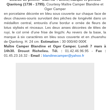
Qianlong
(1736 - 1795).
Courtesy Maître Camper Blandine et
Oger Camper
en porcelaine décorée en bleu sous couverte sur chaque face de
deux chauves-souris survolant des pêches de longévité dans un
médaillon central, entourés d'une bordur e ornée de fleurs de
lotus stylisés et rinceaux. Les deux anses décorées de têtes de
ruyi, le col orné d'une frise de lingzhi. Au revers de la base, la
marque à six caractères en bleu sous couverte et en zhuanshu
de Qianlong. H. 24 cm.
Estimation :
30 000/40 000€
Maître Camper Blandine et Oger Camper. Lundi 7 mars à
14h30. Drouot Richelieu. Tél. :
01.42.46.96.95 -
Fax :
01.45.23.16.32 -
Email :
blandinecamper@yahoo.fr