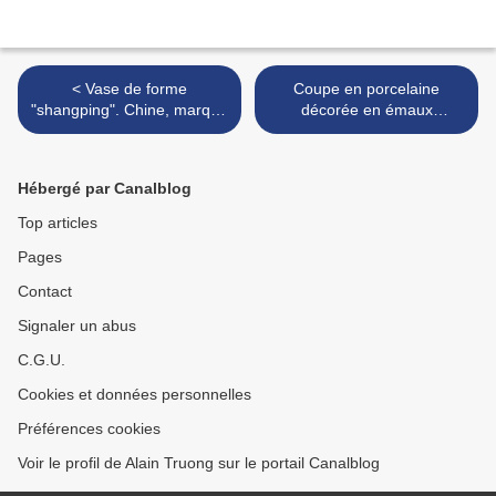
< Vase de forme
Coupe en porcelaine
"shangping". Chine, marque
décorée en émaux
et période Qianlong (1736 -
polychromes et or dans le
1795).
style de la famille rose.
Chine. Epoque Guangxu
Hébergé par Canalblog
(1875-1908) >
Top articles
Pages
Contact
Signaler un abus
C.G.U.
Cookies et données personnelles
Préférences cookies
Voir le profil de Alain Truong sur le portail Canalblog