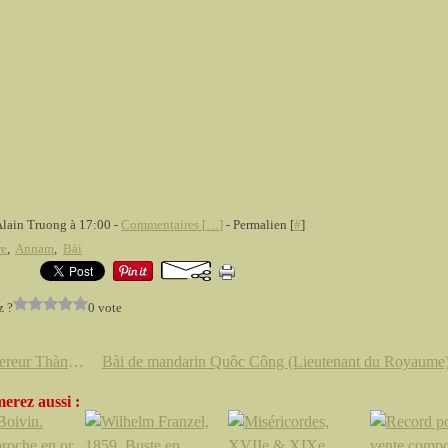
Alain Truong à 17:00 -
Commentaires [
…
]
- Permalien [
#
]
re
,
Annam
,
Bài
z ?
0 vote
L'empereur Thành Thai.
erez aussi :