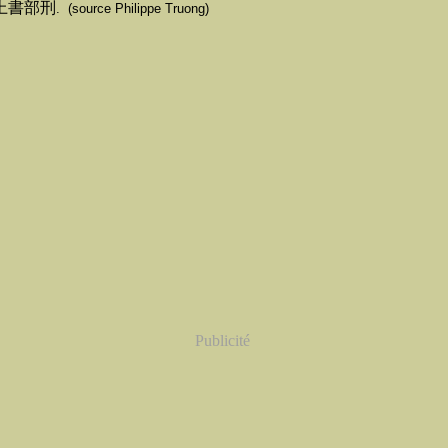
上書部刑
. (source Philippe Truong)
Publicité