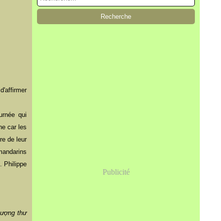
d'affirmer
urnée qui
ne car les
re de leur
mandarins
. Philippe
Publicité
ượng thư