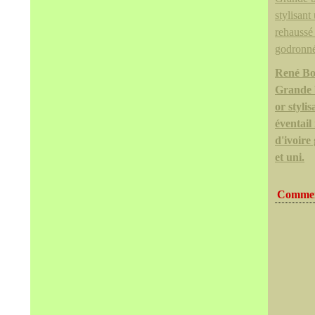
René Bo
Grande 
or styli
éventail
d'ivoire
et uni.
Commen