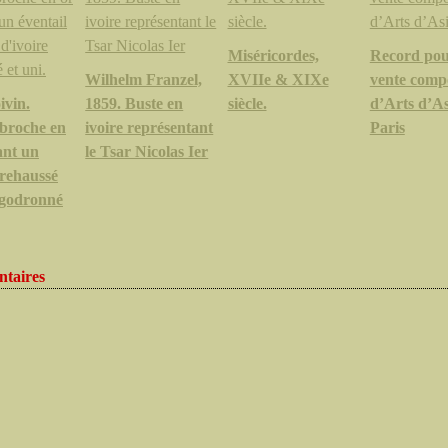
Miséricordes,
Record pou
Wilhelm Franzel,
XVIIe & XIXe
vente comp
ivin.
1859. Buste en
siècle.
d’Arts d’As
broche en
ivoire représentant
Paris
sant un
le Tsar Nicolas Ier
 rehaussé
 godronné
taires