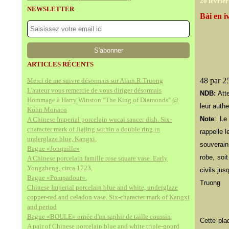
20 févrie
NEWSLETTER
Bài en i
ARTICLES RÉCENTS
48 par 
Merci de me suivre désormais sur Alain.R.Truong
L'auteur vous remercie de vous diriger désormais
NDB:
Atte
Hommage à Harry Winston "The King of Diamonds" @
leur authe
Kohn Monaco
Note
:
L
A Chinese Imperial porcelain wucai saucer dish. Six-
character mark of Jiajing within a double ring in
rappelle 
underglaze blue, Kangxi,
souverain
Bague «Jonquille»
robe, soit
A Chinese porcelain famille rose square vase. Early
Yongzheng, circa 1723.
civils jus
Bague «Pompadour».
Truong
Chinese Imperial porcelain blue and white, underglaze
copper-red and celadon vase. Six-character mark of Kangxi
and period
Bague «BOULE» ornée d'un saphir de taille coussin
Cette pla
A pair of Chinese porcelain blue and white triple-gourd