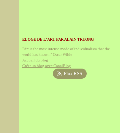
ELOGE DE L'ART PAR ALAIN TRUONG
"Art is the most intense mode of individualism that the
world has known." Oscar Wilde
Accueil du blog
Créer un blog avec CanalBlog
Flux RSS