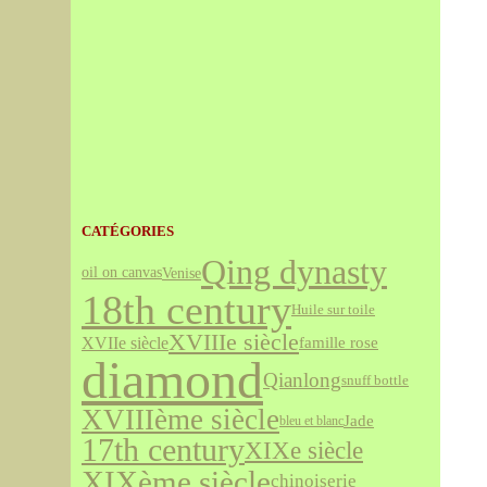
CATÉGORIES
Qing dynasty
Venise
oil on canvas
18th century
Huile sur toile
XVIIIe siècle
XVIIe siècle
famille rose
diamond
Qianlong
snuff bottle
XVIIIème siècle
Jade
bleu et blanc
17th century
XIXe siècle
XIXème siècle
chinoiserie