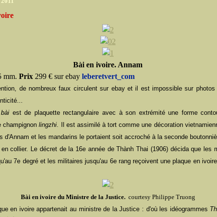
r 2011
voire
Bài en ivoire. Annam
25 mm.
Prix
299 € sur ebay
leberetvert_com
ntion, de nombreux faux circulent sur ebay et il est impossible sur photos 
nticité...
e
bài
est de plaquette rectangulaire avec à son extrémité une forme conto
le champignon
lingzhi
. Il est assimilé à tort comme une décoration vietnamien
s d'Annam et les mandarins le portaient soit accroché à la seconde boutonniè
 en collier.
Le décret de la 16e année de Thành Thai (1906) décida que les 
qu'au 7e degré et les militaires jusqu'au 6e rang reçoivent une plaque en ivoire
Bài en ivoire du Ministre de la Justice.
courtesy Philippe Truong
que en ivoire appartenait au ministre de la Justice : d'où les idéogrammes
Th