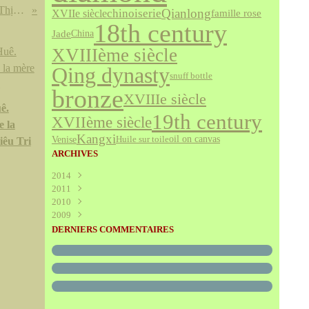
Lê Dụ Tông (1705-1728), Vĩnh Thịnh thông bảo 永盛通寶.
Qianlong
chinoiserie
XVIIe siècle
famille rose
18th century
Jade
China
XVIIIème siècle
Qing dynasty
snuff bottle
bronze
XVIIIe siècle
ê.
19th century
XVIIème siècle
 la
Kangxi
Venise
oil on canvas
Huile sur toile
iêu Tri
ARCHIVES
2014
2011
Août
(1)
2010
Juillet
(160)
2009
Juin
Décembre
(376)
(294)
Mai
Novembre
Décembre
(340)
(208)
(595)
DERNIERS COMMENTAIRES
Avril
Octobre
Novembre
(305)
(527)
(237)
Mars
Septembre
Octobre
(227)
(227)
(272)
Février
Août
Septembre
(52)
(293)
(228)
Janvier
Juillet
Août
(273)
(325)
(289)
Juin
Juillet
(466)
(316)
Mai
Juin
(246)
(768)