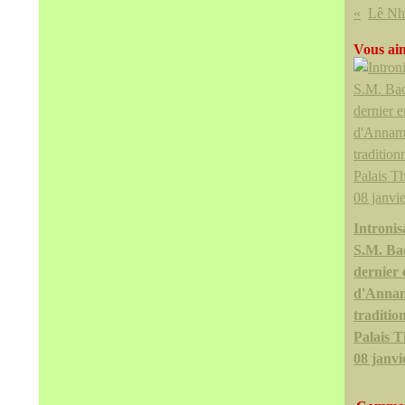
Vous aim
Intronis
S.M. Ba
dernier
d'Anna
traditio
Palais T
08 janvi