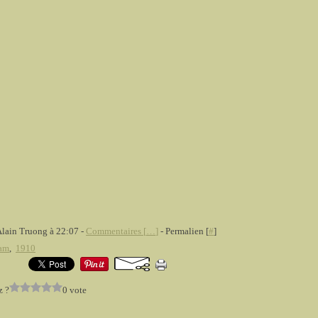
Alain Truong à 22:07 -
Commentaires [
…
]
- Permalien [
#
]
am
,
1910
z ?
0 vote