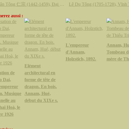
Lê Nhân Tông 仁宗 (1442-1459), Đại Hòa thông bảo 大和通寶
erez aussi :
L'empereur
Annam, Hu
d'Annam,
Tombeau de
Holzstich, 1892.
mère de Th
Elément
ation de
architectural en
o Dai,
forme de tête de
 empereur
dragon. En bois.
m. Musique
Annam, Hué,
nnelle au
début du XIXe s.
hai Hoà, le
er 1926