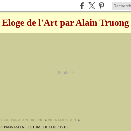
Eloge de l'Art par Alain Truong
Publicité
 L'ART PAR ALAIN TRUONG
>
VIETNAMESE ART
>
R D'ANNAM EN COSTUME DE COUR 1910