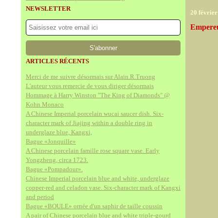
NEWSLETTER
20 févrie
Empereu
ARTICLES RÉCENTS
Merci de me suivre désormais sur Alain.R.Truong
L'auteur vous remercie de vous diriger désormais
Hommage à Harry Winston "The King of Diamonds" @
Kohn Monaco
A Chinese Imperial porcelain wucai saucer dish. Six-
character mark of Jiajing within a double ring in
underglaze blue, Kangxi,
Bague «Jonquille»
A Chinese porcelain famille rose square vase. Early
Yongzheng, circa 1723.
Bague «Pompadour».
Chinese Imperial porcelain blue and white, underglaze
copper-red and celadon vase. Six-character mark of Kangxi
and period
Bague «BOULE» ornée d'un saphir de taille coussin
A pair of Chinese porcelain blue and white triple-gourd