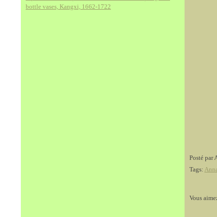
bottle vases, Kangxi, 1662-1722
Posté par 
Tags:
Ann
Vous aime