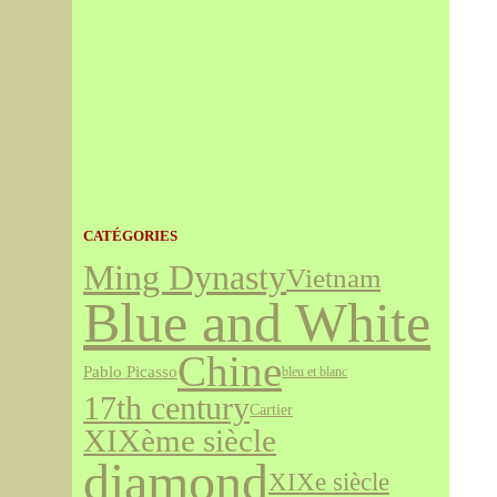
CATÉGORIES
Ming Dynasty
Vietnam
Blue and White
Chine
Pablo Picasso
bleu et blanc
17th century
Cartier
XIXème siècle
diamond
XIXe siècle