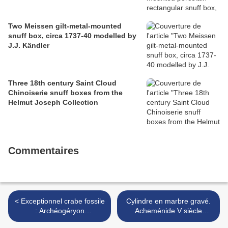
Two Meissen gilt-metal-mounted
snuff box, circa 1737-40 modelled by
J.J. Kändler
Three 18th century Saint Cloud
Chinoiserie snuff boxes from the
Helmut Joseph Collection
Commentaires
< Exceptionnel crabe fossile
Cylindre en marbre gravé.
: Archéogéryon
Acheménide V siècle
patagoniques. Miocène, 20
av.J.C. >