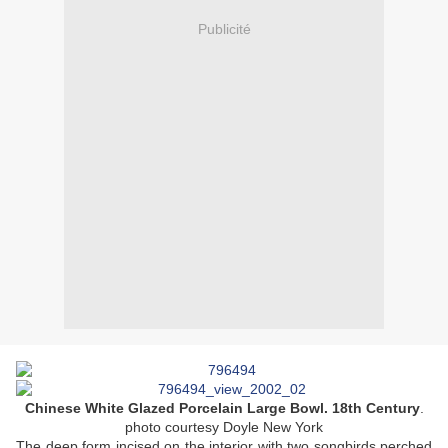
Publicité
Chinese White Glazed Porcelain Large Bowl. 18th Century
.
photo
courtesy
Doyle
New
York
The deep form incised on the interior with two songbirds perched