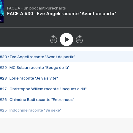
FACE A - un podcast Purecharts
FACE A #30 : Eve Angeli raconte "Avant de partir"
#30 : Eve Angeli raconte "Avant de partir"
#29 : MC Solaar raconte "Bouge de là"
28 : Lorie raconte "Je vais vite"
#27 : Christophe Willem raconte "Jacques a dit"
#26 : Chimène Badi raconte "Entre nous"
#25 : Indochine raconte "3e sexe"
#24 : Zaho raconte "C'est chelou"
#23 : Patrick Bruel raconte "Au café des délices"