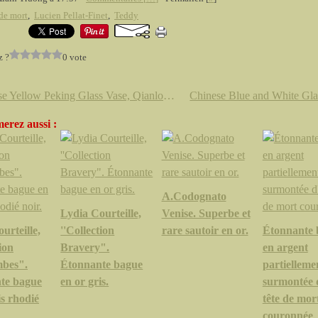
 de mort
,
Lucien Pellat-Finet
,
Teddy
z ?
0 vote
Chinese Yellow Peking Glass Vase, Qianlong six-character mark and of the Period
erez aussi :
A.Codognato
Lydia Courteille,
Venise. Superbe et
urteille,
''Collection
rare sautoir en or.
Étonnante 
ion
Bravery".
en argent
bes".
Étonnante bague
partielleme
te bague
en or gris.
surmontée 
is rhodié
tête de mor
couronnée