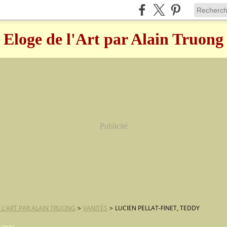
Eloge de l'Art par Alain Truong
Publicité
 L'ART PAR ALAIN TRUONG
>
VANITÉS
>
LUCIEN PELLAT-FINET, TEDDY