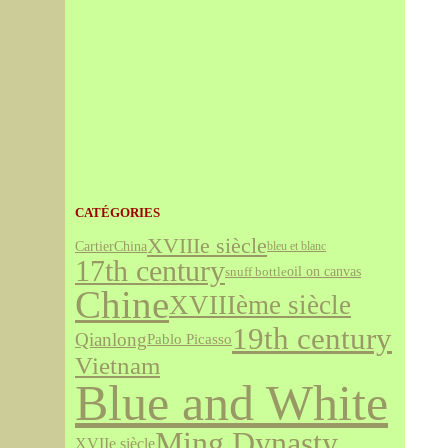
CATÉGORIES
XVIIIe siècle
Cartier
China
bleu et blanc
17th century
snuff bottle
oil on canvas
Chine
XVIIIème siècle
19th century
Qianlong
Pablo Picasso
Vietnam
Blue and White
Ming Dynasty
XVIIe siècle