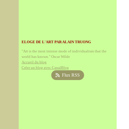
ELOGE DE L'ART PAR ALAIN TRUONG
"Art is the most intense mode of individualism that the
world has known." Oscar Wilde
Accueil du blog
Créer un blog avec CanalBlog
Flux RSS