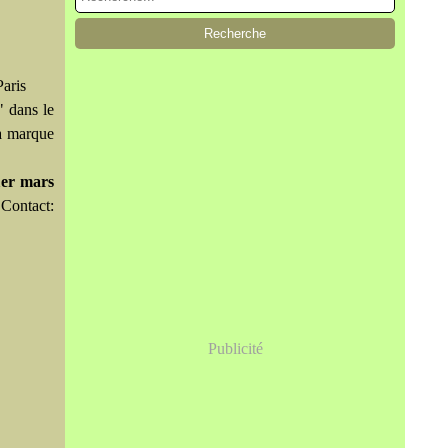
Paris
" dans le
la marque
1er mars
.
Contact:
Publicité