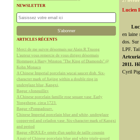
27 févrie
NEWSLETTER
Lucien P
Luci
en laine
ARTICLES RÉCENTS
dos. Sur
LPF. Tail
Merci de me suivre désormais sur Alain.R.Truong
L'auteur vous remercie de vous diriger désormais
Artcuria
Hommage à Harry Winston "The King of Diamonds" @
2011. H
Kohn Monaco
Cyril Pi
A Chinese Imperial porcelain wucai saucer dish. Six-
character mark of Jiajing within a double ring in
underglaze blue, Kangxi,
Bague «Jonquille»
A Chinese porcelain famille rose square vase. Early
Yongzheng, circa 1723.
Bague «Pompadour».
Chinese Imperial porcelain blue and white, underglaze
copper-red and celadon vase. Six-character mark of Kangxi
and period
Bague «BOULE» ornée d'un saphir de taille coussin
A pair of Chinese porcelain blue and white triple-gourd