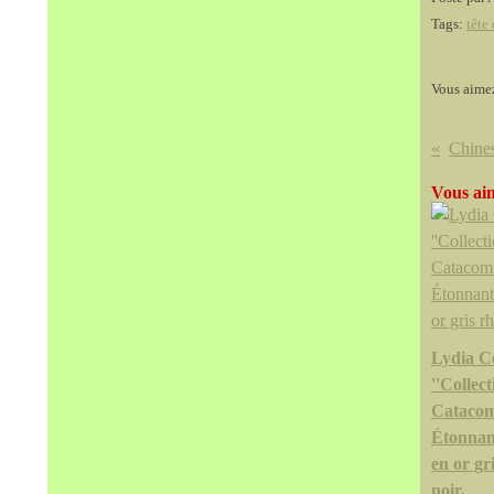
Tags:
tête
Vous aime
Vous aim
Lydia Co
''Collect
Catacom
Étonnan
en or gr
noir.