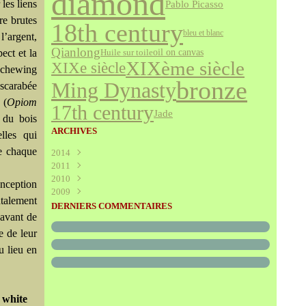
diamond
les liens
Pablo Picasso
re brutes
18th century
bleu et blanc
l’argent,
Qianlong
ect et la
oil on canvas
Huile sur toile
XIXème siècle
XIXe siècle
e chewing
bronze
Ming Dynasty
 scarabée
 (
Opiom
17th century
Jade
, du bois
ARCHIVES
lles qui
de chaque
2014
2011
Août
(1)
2010
Juillet
(160)
onception
2009
Juin
Décembre
(376)
(294)
ntalement
Mai
Novembre
Décembre
(340)
(208)
(595)
DERNIERS COMMENTAIRES
 avant de
Avril
Octobre
Novembre
(305)
(527)
(237)
Mars
Septembre
Octobre
(227)
(227)
(272)
e de leur
Février
Août
Septembre
(52)
(293)
(228)
u lieu en
Janvier
Juillet
Août
(273)
(325)
(289)
Juin
Juillet
(466)
(316)
Mai
Juin
(246)
(768)
Avril
Mai
(864)
(242)
 white