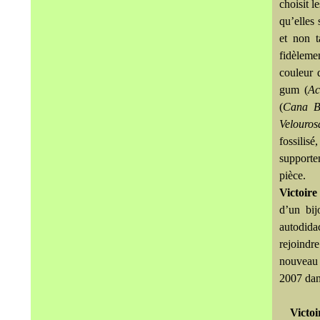
choisit l
qu’elles 
et non t
fidèlemen
couleur 
gum (
Ac
(
Cana B
Velouro
fossilis
supporte
pièce.
Victoire
d’un bij
autodida
rejoindr
nouveau 
2007 dan
Victoi