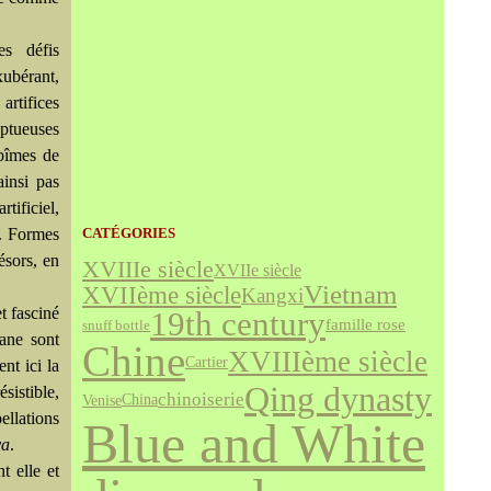
es défis
xubérant,
artifices
uptueuses
bîmes de
ainsi pas
rtificiel,
e. Formes
CATÉGORIES
ésors, en
XVIIIe siècle
XVIIe siècle
Vietnam
XVIIème siècle
Kangxi
t fasciné
19th century
famille rose
snuff bottle
lane sont
Chine
XVIIIème siècle
Cartier
nt ici la
Qing dynasty
sistible,
chinoiserie
Venise
China
llations
Blue and White
va
.
t elle et