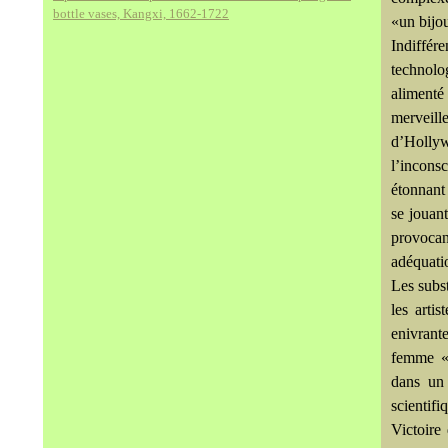
bottle vases, Kangxi, 1662-1722
«un bijou
Indiffér
technolo
alimenté
merveill
d’Hollyw
l’incons
étonnant 
se jouan
provocan
adéquati
Les subs
les arti
enivrante
femme «s
dans un 
scientifi
Victoire