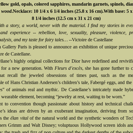
ellow gold, opals, colored sapphires, mandarin garnets, spinels, di
d
wood
.Necklace: 10 1/4 x 6 1/4 inches (25.8 x 16 cm).With base: 5 x
8 1/4 inches (12.5 cm x 31 x 21 cm)
ith a story, a world, never with the material. I find my stories in eve
and experience -- rebellion, love, sexuality, pleasure, violence, pr
alysis, and my taste for fairy tales…
--Victoire de Castellane
 Gallery Paris is pleased to announce an exhibition of unique preciou
re de Castellane.
llane’s highly original collections for Dior have redefined and revivif
for a new generation. With
Fleurs d’excès
, she has gone further to c
hat recall the jeweled obsessions of times past, such as the me
ale of Hans Christian Andersen’s children’s tale, Fabergé eggs, and the
ies” of animals real and mythic. De Castellane’s intricately made hyb
a wearable element, becoming “jewelry at rest, waiting to be worn.”
ent to convention though passionate about history and technical chal
ne’s ideas are driven by an exuberant imagination, deriving from s
as the
élan vital
of the natural world and the synthetic wonders of Tec
hers Grimm and Walt Disney; voluptuous Hollywood screen idols a
s; the trash and fizz of pop culture and the darkest depths of the subc