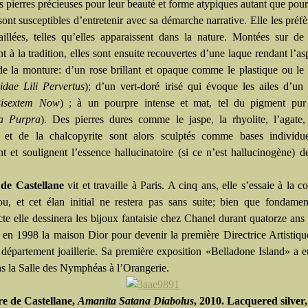
es pierres précieuses pour leur beauté et forme atypiques autant que pour 
sont susceptibles d’entretenir avec sa démarche narrative. Elle les préfè
aillées, telles qu’elles apparaissent dans la nature. Montées sur de 
t à la tradition, elles sont ensuite recouvertes d’une laque rendant l’asp
de la monture: d’un rose brillant et opaque comme le plastique ou l
idae Lili Pervertus
); d’un vert-doré irisé qui évoque les ailes d’un
isextem Now
) ; à un pourpre intense et mat, tel du pigment pur
sa Purpra
). Des pierres dures comme le jaspe, la rhyolite, l’agate
é, et de la chalcopyrite sont alors sculptés comme bases individue
nt et soulignent l’essence hallucinatoire (si ce n’est hallucinogène) 
 de Castellane
vit et travaille à Paris. A cinq ans, elle s’essaie à la c
ou, et cet élan initial ne restera pas sans suite; bien que fondame
cte elle dessinera les bijoux fantaisie chez Chanel durant quatorze ans
e en 1998 la maison Dior pour devenir la première Directrice Artistiqu
département joaillerie. Sa première exposition «Belladone Island» a e
s la Salle des Nymphéas à l’Orangerie.
re de Castellane,
Amanita
Satana Diabolus
, 2010. Lacquered silver,