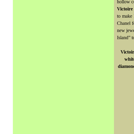
hollow co
Victoire
to make h
Chanel fo
new jewel
Island” t
Victoi
whit
diamond