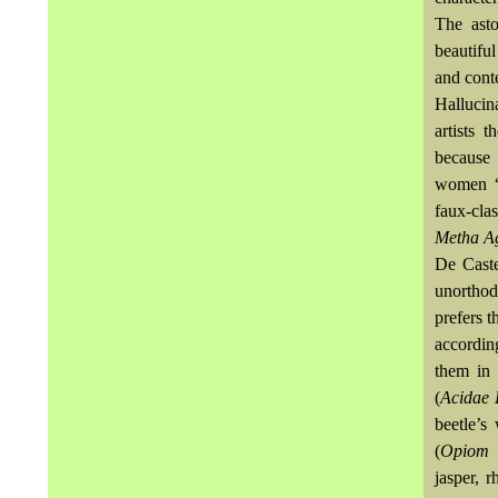
The asto
beautifu
and conte
Hallucin
artists 
because 
women “
faux-cla
Metha Ag
De Caste
unorthod
prefers t
according
them in 
(
Acidae L
beetle’s
(
Opiom 
jasper, r