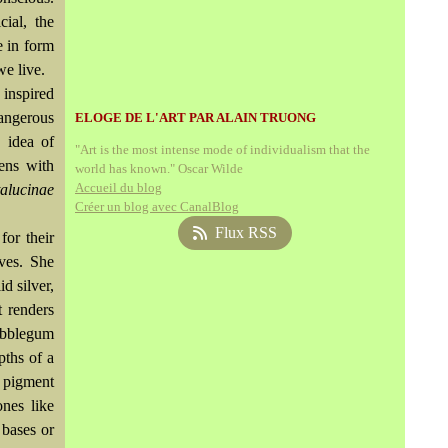
cial, the
e in form
we live.
 inspired
dangerous
ELOGE DE L'ART PAR ALAIN TRUONG
 idea of
"Art is the most intense mode of individualism that the
ens with
world has known." Oscar Wilde
Accueil du blog
alucinae
Créer un blog avec CanalBlog
Flux RSS
for their
ves. She
d silver,
t renders
ubblegum
pths of a
d pigment
ones like
 bases or