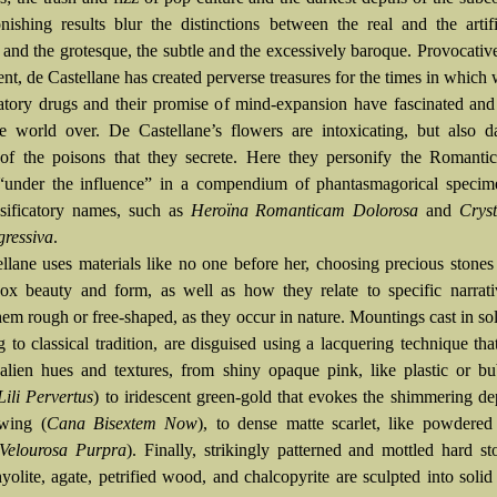
nishing results blur the distinctions between the real and the artifi
l and the grotesque, the subtle and the excessively baroque. Provocativ
nt, de Castellane has created perverse treasures for the times in which 
atory drugs and their promise of mind-expansion have fascinated and
the world over. De Castellane’s flowers are intoxicating, but also 
of the poisons that they secrete. Here they personify the Romantic
under the influence” in a compendium of phantasmagorical specim
ssificatory names, such as
Heroïna Romanticam Dolorosa
and
Cryst
ressiva
.
llane uses materials like no one before her, choosing precious stones 
ox beauty and form, as well as how they relate to specific narrati
hem rough or free-shaped, as they occur in nature. Mountings cast in soli
 to classical tradition, are disguised using a lacquering technique tha
alien hues and textures, from shiny opaque pink, like plastic or b
ili Pervertus
) to iridescent green-gold that evokes the shimmering de
 wing (
Cana Bisextem Now
), to dense matte scarlet, like powdere
Velourosa Purpra
). Finally, strikingly patterned and mottled hard st
hyolite, agate, petrified wood, and chalcopyrite are sculpted into solid