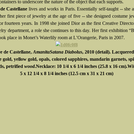
ntainers to underscore the nature of the object that each supports.
 de Castellane
lives and works in Paris. Essentially self-taught -- she 
er first piece of jewelry at the age of five -- she designed costume je
r fourteen years. In 1998 she joined Dior as the first Creative Director
ry department, a role she continues to this day. Her first exhibition “
ook place in Monet’s Waterlily room at L’Orangerie, Paris in 2007.
re de Castellane,
Amanita
Satana Diabolus
, 2010 (detail). Lacquered 
e gold, yellow gold, opals, colored sapphires, mandarin garnets, spi
s, petrified
wood
.Necklace: 10 1/4 x 6 1/4 inches (25.8 x 16 cm).Wi
5 x 12 1/4 x 8 1/4 inches (12.5 cm x 31 x 21 cm)