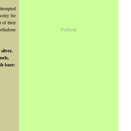
attempted
welry for
 of their
Belladone
Publicité
silver,
nels,
th base: