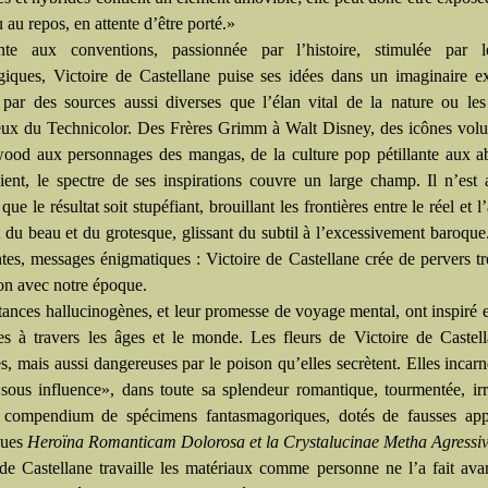
 au repos, en attente d’être porté.»
ente aux conventions, passionnée par l’histoire, stimulée par l
giques, Victoire de Castellane puise ses idées dans un imaginaire e
 par des sources aussi diverses que l’élan vital de la nature ou les 
eux du Technicolor. Des Frères Grimm à Walt Disney, des icônes vol
ood aux personnages des mangas, de la culture pop pétillante aux a
cient, le spectre de ses inspirations couvre un large champ. Il n’est 
que le résultat soit stupéfiant, brouillant les frontières entre le réel et l’a
t du beau et du grotesque, glissant du subtil à l’excessivement baroqu
tes, messages énigmatiques : Victoire de Castellane crée de pervers tr
on avec notre époque.
tances hallucinogènes, et leur promesse de voyage mental, ont inspiré e
stes à travers les âges et le monde. Les fleurs de Victoire de Castel
s, mais aussi dangereuses par le poison qu’elles secrètent. Elles incarne
ous influence», dans toute sa splendeur romantique, tourmentée, irré
compendium de spécimens fantasmagoriques, dotés de fausses appe
ques
Heroïna Romanticam Dolorosa et la Crystalucinae Metha Agressi
 de Castellane travaille les matériaux comme personne ne l’a fait avan