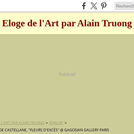
Eloge de l'Art par Alain Truong
Publicité
 L'ART PAR ALAIN TRUONG
>
JEWELRY
>
 DE CASTELLANE, "FLEURS D'EXCÈS" @ GAGOSIAN GALLERY PARIS