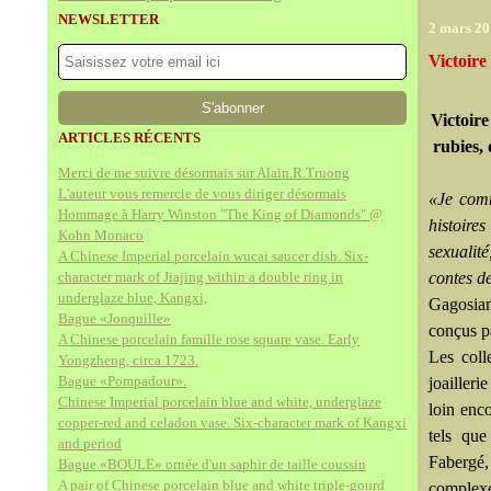
NEWSLETTER
2 mars 20
Victoire
Victoire
ARTICLES RÉCENTS
rubies, 
Merci de me suivre désormais sur Alain.R.Truong
L'auteur vous remercie de vous diriger désormais
«Je comm
Hommage à Harry Winston "The King of Diamonds" @
histoire
Kohn Monaco
sexualité
A Chinese Imperial porcelain wucai saucer dish. Six-
character mark of Jiajing within a double ring in
contes d
underglaze blue, Kangxi,
Gagosian
Bague «Jonquille»
conçus pa
A Chinese porcelain famille rose square vase. Early
Les coll
Yongzheng, circa 1723.
Bague «Pompadour».
joailleri
Chinese Imperial porcelain blue and white, underglaze
loin enc
copper-red and celadon vase. Six-character mark of Kangxi
tels que
and period
Fabergé,
Bague «BOULE» ornée d'un saphir de taille coussin
A pair of Chinese porcelain blue and white triple-gourd
complexe