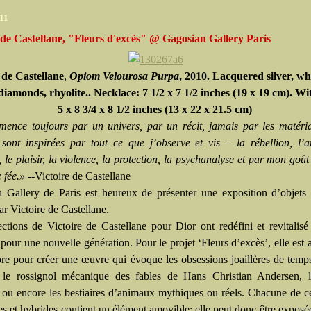
11
 de Castellane, "Fleurs d'excès" @ Gagosian Gallery Paris
 de Castellane
,
Opiom Velourosa Purpa
, 2010. Lacquered silver, whi
diamonds, rhyolite.. Necklace: 7 1/2 x 7 1/2 inches (19 x 19 cm). Wi
5 x 8 3/4 x 8 1/2 inches (13 x 22 x 21.5 cm)
ence toujours par un univers, par un récit, jamais par les matéri
s sont inspirées par tout ce que j’observe et vis – la rébellion, l’
, le plaisir, la violence, la protection, la psychanalyse et par mon goût
e fée.»
--Victoire de Castellane
 Gallery de Paris est heureux de présenter une exposition d’objets
r Victoire de Castellane.
ections de Victoire de Castellane pour Dior ont redéfini et revitalisé
e pour une nouvelle génération. Pour le projet ‘Fleurs d’excès’, elle est a
ore pour créer une œuvre qui évoque les obsessions joaillères de temp
 le rossignol mécanique des fables de Hans Christian Andersen, 
 ou encore les bestiaires d’animaux mythiques ou réels. Chacune de c
s et hybrides contient un élément amovible; elle peut donc être expo