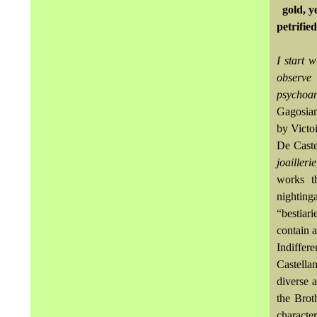
gold, y
petrifie
I start w
observe 
psychoan
Gagosian
by Victoi
De Caste
joaillerie
works t
nighting
“bestiar
contain 
Indiffer
Castella
diverse 
the Brot
character