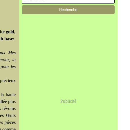
te gold,
th base:
aux. Mes
amour, la
 pour les
 précieux
 la haute
Publicité
llée plus
s révolus
les Œufs
es pièces
sée comme