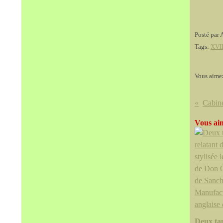
Posté par 
Tags:
XVII
Vous aime
Vous aim
Deux tap