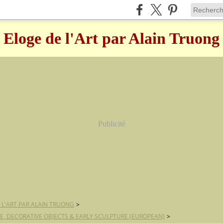
Eloge de l'Art par Alain Truong
Publicité
 L'ART PAR ALAIN TRUONG
>
E, DECORATIVE OBJECTS & EARLY SCULPTURE (EUROPEAN)
>