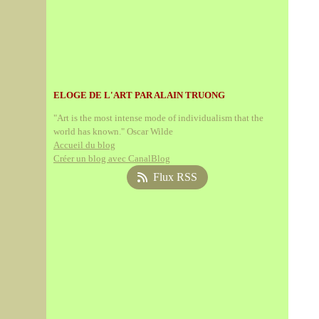
ELOGE DE L'ART PAR ALAIN TRUONG
"Art is the most intense mode of individualism that the
world has known." Oscar Wilde
Accueil du blog
Créer un blog avec CanalBlog
Flux RSS