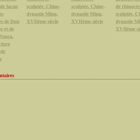
 de façon
sculptée. Chine,
sculptée. Chine,
de rhinocér
es
dynastie Ming,
dynastie Ming,
sculptée. C
es de Don
XVIIème siècle
XVIIème siècle
dynastie M
e et de
XVIIème si
Pança.
ture
 de
e
taires