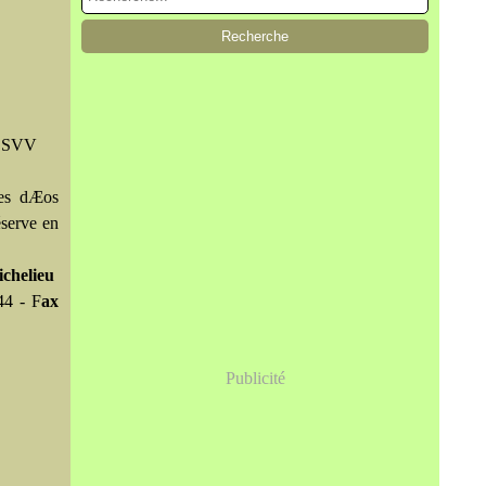
o SVV
ues dÆos
éserve en
ichelieu
44 - F
ax
Publicité