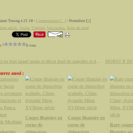
Alain Truong à 21:18 -
Commentaires [
…
]
- Permalien [
#
]
ème siècle
,
ivoire
,
Cabinet
,
bois noirci
,
Italie du nord
z ?
0 vote
Cabinet en bois laqué rouge et décor doré de pagodes et de personnages dans des paysages. Fin du XVIIIème-début du XIXème siècle
erez aussi :
Coupe libatoire en
Coupe libatoire en
corne de
corne de
Rare coupe
isseries
rhinocéros
rhinocéros
libatoire e