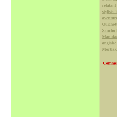
relatant
stylisée l
aventur
Quichott
Sancho 
Manufac
anglaise
Mortlak
Commen