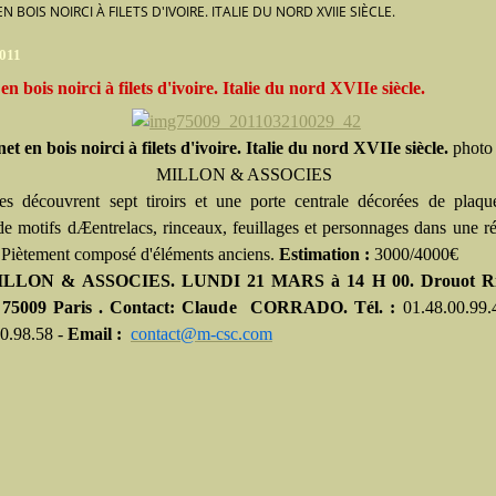
N BOIS NOIRCI À FILETS D'IVOIRE. ITALIE DU NORD XVIIE SIÈCLE.
011
n bois noirci à filets d'ivoire. Italie du nord XVIIe siècle.
et en bois noirci à filets d'ivoire. Italie du nord XVIIe siècle.
phot
MILLON & ASSOCIES
es découvrent sept tiroirs et une porte centrale décorées de plaq
de motifs dÆentrelacs, rinceaux, feuillages et personnages dans une r
. Piètement composé d'éléments anciens.
Estimation :
3000/4000€
ILLON & ASSOCIES.
LUNDI
21
MARS
à 14 H 00.
Drouot R
1 75009 Paris . Contact: Claude CORRADO.
Tél. :
01.48.00.99.
0.98.58 -
Email :
contact@m-csc.com