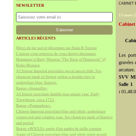
CABINET E
NEWSLETTER
15 mars 2
Cabinet e
ARTICLES RÉCENTS
Cabin
Merci de me suivre désormais sur Alain.R.Truong
L'auteur vous remercie de vous diriger désormais
Les port
Hommage à Harry Winston "The King of Diamonds" @
gravées 
Kohn Monaco
arcature
A Chinese Imperial porcelain wucai saucer dish. Six-
character mark of Jiajing within a double ring in
SVV M
underglaze blue, Kangxi,
Salle 
Bague «Jonquille»
:
01.48.0
A Chinese porcelain famille rose square vase. Early
Yongzheng, circa 1723.
Bague «Pompadour».
Chinese Imperial porcelain blue and white, underglaze
copper-red and celadon vase. Six-character mark of Kangxi
and period
Bague «BOULE» ornée d'un saphir de taille coussin
A pair of Chinese porcelain blue and white triple-gourd