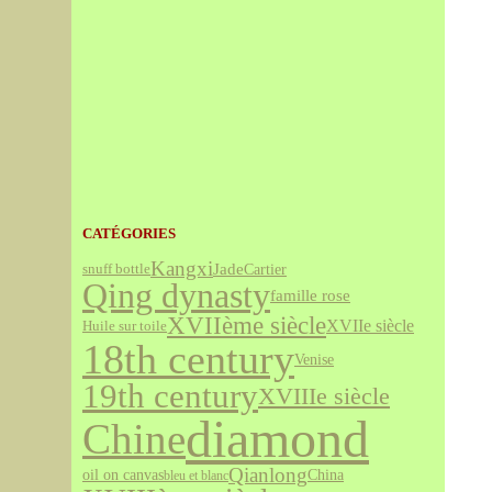
CATÉGORIES
Kangxi
Jade
Cartier
snuff bottle
Qing dynasty
famille rose
XVIIème siècle
XVIIe siècle
Huile sur toile
18th century
Venise
19th century
XVIIIe siècle
diamond
Chine
Qianlong
oil on canvas
China
bleu et blanc