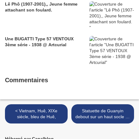
Lê Phô (1907-2001),, Jeune femme
attachant son foulard.
Une BUGATTI Type 57 VENTOUX
3ème série - 1938 @ Artcurial
Commentaires
< Vietnam, Huê, XIXe
Statuette de Guanyin
siècle, bleu de Huê,
debout sur un haut socle en
bois laqué or et rouge.
Vietnam, début XXe siècle >
Hébergé par Canalblog