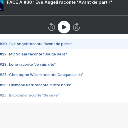
FACE A #30 : Eve Angeli raconte "Avant de partir"
#30 : Eve Angeli raconte "Avant de partir"
#29 : MC Solaar raconte "Bouge de là"
28 : Lorie raconte "Je vais vite"
#27 : Christophe Willem raconte "Jacques a dit"
#26 : Chimène Badi raconte "Entre nous"
#25 : Indochine raconte "3e sexe"
#24 : Zaho raconte "C'est chelou"
#23 : Patrick Bruel raconte "Au café des délices"
#22 : Kyo raconte "Le chemin"