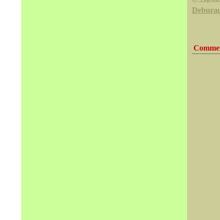
Debura
Commen