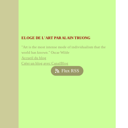
ELOGE DE L'ART PAR ALAIN TRUONG
"Art is the most intense mode of individualism that the
world has known." Oscar Wilde
Accueil du blog
Créer un blog avec CanalBlog
Flux RSS