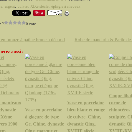
ne
,
argent
,
cuivre
,
XIXe siècle
,
épingle à cheveux
z ?
0 vote
Miroir en bronze à patine brune à décor d'un cheval sous les pins. Signé Mitsushige. Japon, vers 1900
erez aussi :
Coupe libat
t manteaux
Vase en porcelaine
corne de
 dynastie
Vase en porcelaine
bleu blanc et rouge
rhinocéros
XIXème
à glaçure de type
de cuivre. Chine,
sculptée. C
vers 1900
Ge. Chine, dynastie
dynastie Qing,
dynastie Qi
em
Qing, marque et
XVIIIE siècle
XVIIE-XV