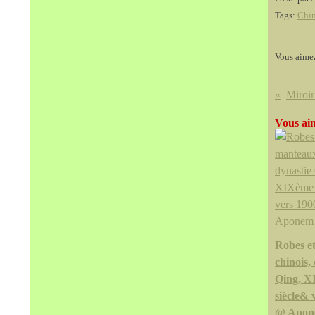
Tags:
Chi
Vous aime
Vous aim
Robes e
chinois,
Qing, 
siècle& 
@ Apon