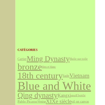
CATÉGORIES
Ming Dynasty
Cartier
Huile sur toile
bronze
bleu et blanc
18th century
Vietnam
Jade
Blue and White
Qing dynasty
Kangxi
snuff bottle
XIXe siècle
Pablo Picasso
Venise
oil on canvas