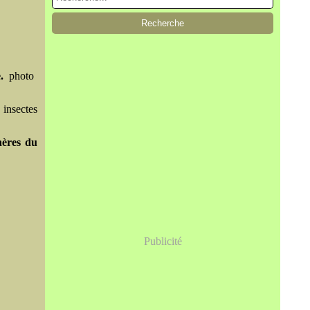
e.
photo
 insectes
hères du
Publicité