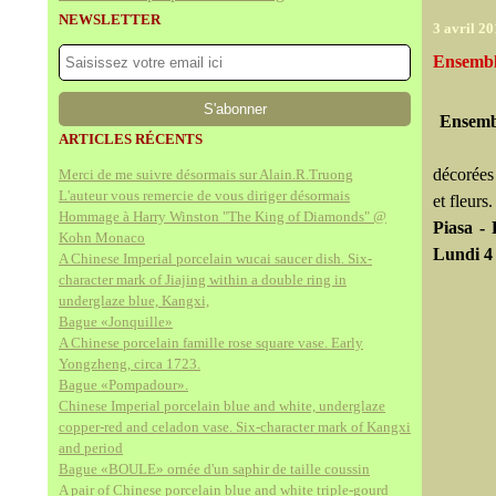
NEWSLETTER
3 avril 20
Ensemble
Ensembl
ARTICLES RÉCENTS
décorées 
Merci de me suivre désormais sur Alain.R.Truong
L'auteur vous remercie de vous diriger désormais
et fleurs
Hommage à Harry Winston "The King of Diamonds" @
Piasa -
Kohn Monaco
Lundi 4 
A Chinese Imperial porcelain wucai saucer dish. Six-
character mark of Jiajing within a double ring in
underglaze blue, Kangxi,
Bague «Jonquille»
A Chinese porcelain famille rose square vase. Early
Yongzheng, circa 1723.
Bague «Pompadour».
Chinese Imperial porcelain blue and white, underglaze
copper-red and celadon vase. Six-character mark of Kangxi
and period
Bague «BOULE» ornée d'un saphir de taille coussin
A pair of Chinese porcelain blue and white triple-gourd