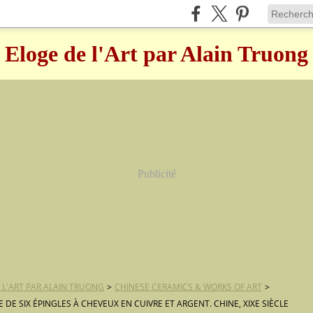
Eloge de l'Art par Alain Truong
Publicité
 L'ART PAR ALAIN TRUONG
>
CHINESE CERAMICS & WORKS OF ART
>
 DE SIX ÉPINGLES À CHEVEUX EN CUIVRE ET ARGENT. CHINE, XIXE SIÈCLE