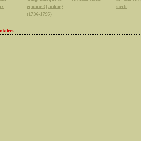
ux
époque Qianlong
siècle
(1736-1795)
taires