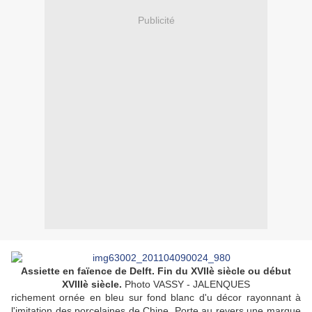
Publicité
Assiette en faïence de Delft. Fin du XVIIè siècle ou début
XVIIIè siècle.
Photo
VASSY - JALENQUES
richement ornée en bleu sur fond blanc d'u décor rayonnant à
l'imitation des porcelaines de
Chine
. Porte au revers une marque