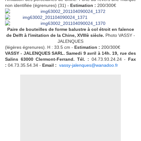
non identifiée (égrenures) (31) -
Estimation :
200/300€
Paire de bouteilles de forme balustre à col étroit en faïence
de Delft à l'imitation de la C
hine
, XVIIIè siècle.
Photo
VASSY -
JALENQUES
(légères égrenures). H : 33.5 cm -
Estimation :
200/300€
VASSY - JALENQUES SARL. Samedi 9 avril à 14h. 19, rue des
Salins 63000 Clermont-Ferrand.
Tél. :
04.73.93.24.24 -
Fax
:
04.73.35.54.34 -
Email :
vassy-jalenques@wanadoo.fr