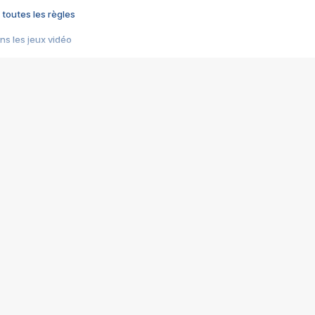
 toutes les règles
s les jeux vidéo
us choquant de Rockstar ? - Le scandale BULLY
e plus moche de Steam
du RÊVE tourne au CAUCHEMAR
pendant 8 heures
it… à tort
umiliés par un jeu vidéo
ire - Final Fantasy 8
ti un empire - Age of Empires
story DOFUS
tard, il crée l'un des pires jeux de tous les temps, MindsEye.