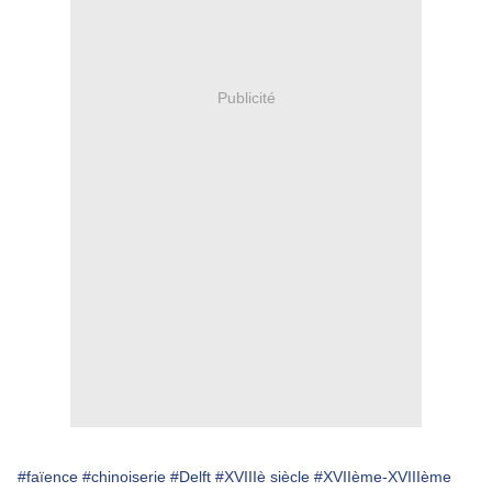
Publicité
#faïence
#chinoiserie
#Delft
#XVIIIè siècle
#XVIIème-XVIIIème