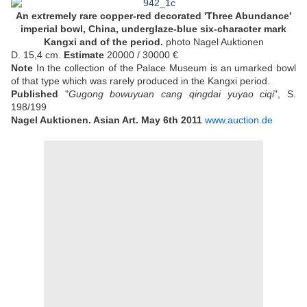
An extremely rare copper-red decorated 'Three Abundance'
imperial bowl, China, underglaze-blue six-character mark
Kangxi and of the period.
photo Nagel Auktionen
D. 15,4 cm.
Estimate
20000 / 30000 €
Note
In the collection of the Palace Museum is an umarked bowl
of that type which was rarely produced in the Kangxi period.
Published
"
Gugong bowuyuan cang qingdai yuyao ciqi
", S.
198/199
Nagel Auktionen. Asian Art. May 6th 2011
www.auction.de