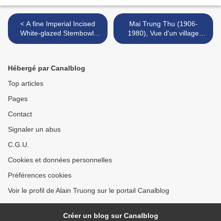
< A fine Imperial Incised
Mai Trung Thu (1906-
White-glazed Stembowl,
1980), Vue d'un village
China, six-character mark
vietnamien, 1934 >
and period of Qianlong
Hébergé par Canalblog
Top articles
Pages
Contact
Signaler un abus
C.G.U.
Cookies et données personnelles
Préférences cookies
Voir le profil de Alain Truong sur le portail Canalblog
Créer un blog sur Canalblog