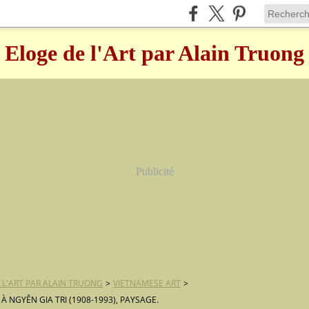
Eloge de l'Art par Alain Truong
Publicité
 L'ART PAR ALAIN TRUONG
>
VIETNAMESE ART
>
À NGYÊN GIA TRI (1908-1993), PAYSAGE.