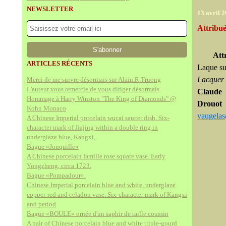
NEWSLETTER
13 avril 
Attribué
Att
ARTICLES RÉCENTS
Laque su
Lacquer 
Merci de me suivre désormais sur Alain.R.Truong
L'auteur vous remercie de vous diriger désormais
Claude 
Hommage à Harry Winston "The King of Diamonds" @
Drouot
Kohn Monaco
vaugela
A Chinese Imperial porcelain wucai saucer dish. Six-
character mark of Jiajing within a double ring in
underglaze blue, Kangxi,
Bague «Jonquille»
A Chinese porcelain famille rose square vase. Early
Yongzheng, circa 1723.
Bague «Pompadour».
Chinese Imperial porcelain blue and white, underglaze
copper-red and celadon vase. Six-character mark of Kangxi
and period
Bague «BOULE» ornée d'un saphir de taille coussin
A pair of Chinese porcelain blue and white triple-gourd