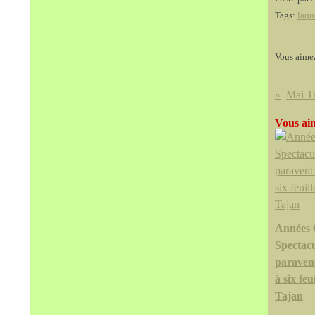
Tags:
laqu
Vous aime
Vous aim
Années 
Spectacu
paraven
à six feu
Tajan