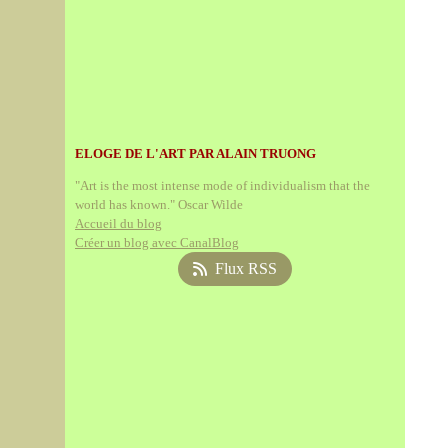
ELOGE DE L'ART PAR ALAIN TRUONG
"Art is the most intense mode of individualism that the
world has known." Oscar Wilde
Accueil du blog
Créer un blog avec CanalBlog
Flux RSS