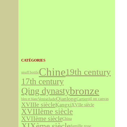
CATÉGORIES
Chine
19th century
snuff bottle
17th century
bronze
Qing dynasty
Qianlong
Jade
Venise
Cartier
oil on canvas
bleu et blanc
XVIIIe siècle
Kangxi
XVIIe siècle
XVIIIème siècle
XVIIème siècle
China
XIXème siècle
famille rose