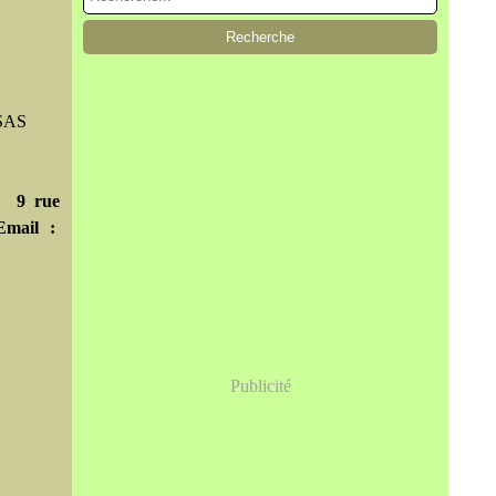
 SAS
u 9 rue
Email :
Publicité