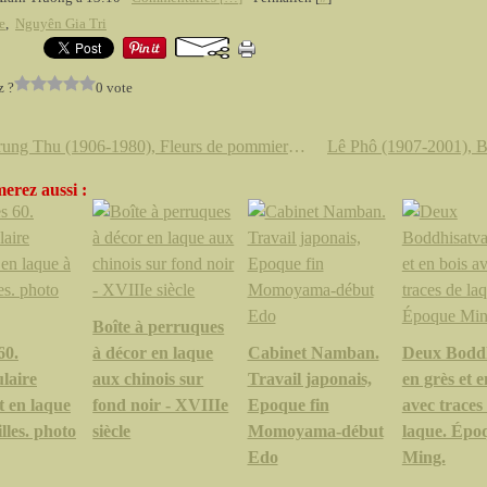
e
,
Nguyên Gia Tri
z ?
0 vote
Mai Trung Thu (1906-1980), Fleurs de pommier du Japon dans un vase
erez aussi :
Boîte à perruques
60.
à décor en laque
Cabinet Namban.
Deux Boddh
laire
aux chinois sur
Travail japonais,
en grès et e
t en laque
fond noir - XVIIIe
Epoque fin
avec traces
illes. pho to
siècle
Momoyama-début
laque. Épo
Edo
Ming.