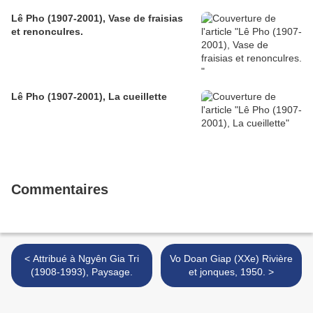
Lê Pho (1907-2001), Vase de fraisias
et renonculres.
Lê Pho (1907-2001), La cueillette
Commentaires
< Attribué à Ngyên Gia Tri
Vo Doan Giap (XXe) Rivière
(1908-1993), Paysage.
et jonques, 1950. >