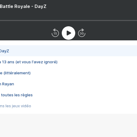
 Battle Royale - DayZ
 DayZ
 a 13 ans (et vous l'avez ignoré)
e (littéralement)
im Rayan
 toutes les règles
s les jeux vidéo
us choquant de Rockstar ? - Le scandale BULLY
e plus moche de Steam