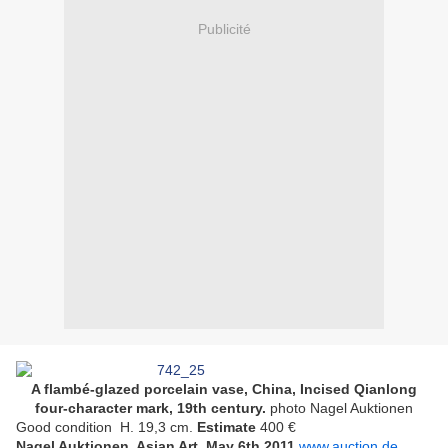
Publicité
A flambé-glazed porcelain vase, China, Incised Qianlong
four-character mark, 19th century.
photo Nagel Auktionen
Good condition H. 19,3 cm.
Estimate
400 €
Nagel Auktionen. Asian Art. May 6th 2011
www.auction.de