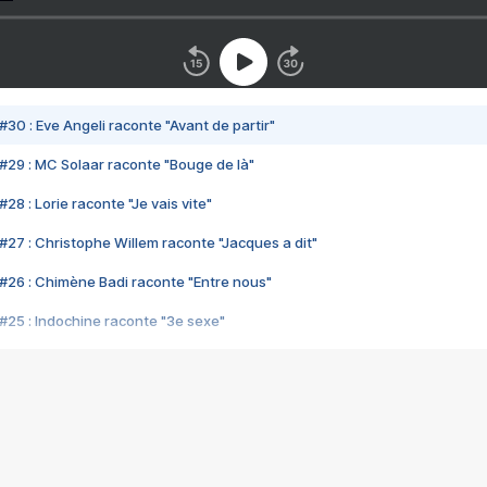
#30 : Eve Angeli raconte "Avant de partir"
#29 : MC Solaar raconte "Bouge de là"
28 : Lorie raconte "Je vais vite"
#27 : Christophe Willem raconte "Jacques a dit"
#26 : Chimène Badi raconte "Entre nous"
#25 : Indochine raconte "3e sexe"
#24 : Zaho raconte "C'est chelou"
#23 : Patrick Bruel raconte "Au café des délices"
#22 : Kyo raconte "Le chemin"
#21 : Nolwenn Leroy raconte "Cassé"