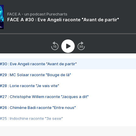
FACE A - un podcast Purecharts
FACE A #30 : Eve Angeli raconte "Avant de partir"
#30 : Eve Angeli raconte "Avant de partir"
#29 : MC Solaar raconte "Bouge de là"
28 : Lorie raconte "Je vais vite"
#27 : Christophe Willem raconte "Jacques a dit"
#26 : Chimène Badi raconte "Entre nous"
#25 : Indochine raconte "3e sexe"
#24 : Zaho raconte "C'est chelou"