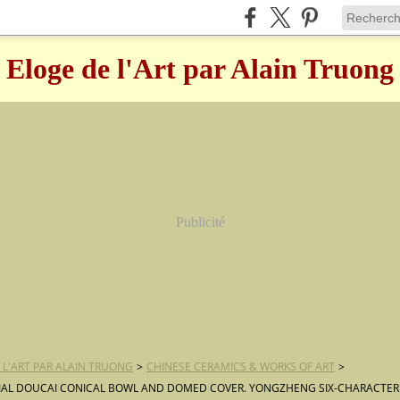
Eloge de l'Art par Alain Truong
Publicité
 L'ART PAR ALAIN TRUONG
>
CHINESE CERAMICS & WORKS OF ART
>
IAL DOUCAI CONICAL BOWL AND DOMED COVER. YONGZHENG SIX-CHARACTER 