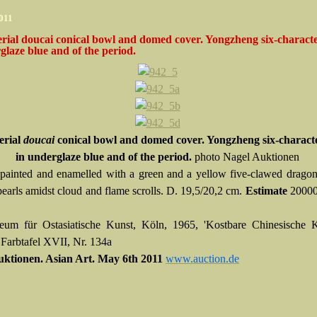
2011
rial doucai conical bowl and domed cover. Yongzheng six-charact
glaze blue and of the period.
erial
doucai
conical bowl and domed cover. Yongzheng six-charac
in underglaze blue and of the period.
photo Nagel Auktionen
 painted and enamelled with a green and a yellow five-clawed drago
pearls amidst cloud and flame scrolls. D. 19,5/20,2 cm.
Estimate
20000
um für Ostasiatische Kunst, Köln, 1965, 'Kostbare Chinesische K
 Farbtafel XVII, Nr. 134a
uktionen. Asian Art. May 6th 2011
www.auction.de