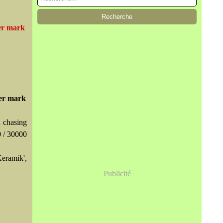
er mark
ter mark
n chasing
 / 30000
eramik',
Publicité