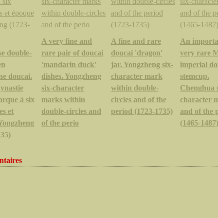
A very fine and
A fine and rare
An importa
se double-
rare pair of doucai
doucai 'dragon'
very rare 
en
'mandarin duck'
jar. Yongzheng six-
imperial do
ne doucai.
dishes. Yongzheng
character mark
stemcup.
ynastie
six-character
within double-
Chenghua s
rque à six
marks within
circles and of the
character 
es et
double-circles and
period (1723-1735)
and of the 
Yongzheng
of the perio
(1465-1487
735)
taires