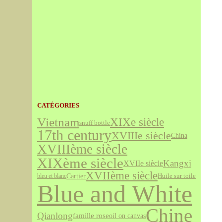
CATÉGORIES
Vietnam
XIXe siècle
snuff bottle
17th century
XVIIIe siècle
China
XVIIIème siècle
XIXème siècle
Kangxi
XVIIe siècle
XVIIème siècle
Cartier
bleu et blanc
Huile sur toile
Blue and White
Chine
Qianlong
famille rose
oil on canvas