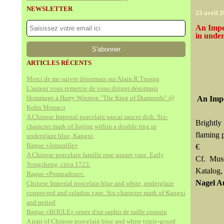
NEWSLETTER
23 avril 
An Impe
in under
ARTICLES RÉCENTS
Merci de me suivre désormais sur Alain.R.Truong
L'auteur vous remercie de vous diriger désormais
Hommage à Harry Winston "The King of Diamonds" @
An Imp
Kohn Monaco
A Chinese Imperial porcelain wucai saucer dish. Six-
Brightly
character mark of Jiajing within a double ring in
flaming 
underglaze blue, Kangxi,
Bague «Jonquille»
€
A Chinese porcelain famille rose square vase. Early
Cf. Muse
Yongzheng, circa 1723.
Katalog,
Bague «Pompadour».
Nagel A
Chinese Imperial porcelain blue and white, underglaze
copper-red and celadon vase. Six-character mark of Kangxi
and period
Bague «BOULE» ornée d'un saphir de taille coussin
A pair of Chinese porcelain blue and white triple-gourd