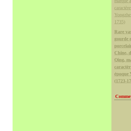
Rare va
gourde 
porcelai
Chine, d
Qing, ma
caractèr
époque 
(1723-1
Commen