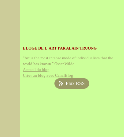
ELOGE DE L'ART PAR ALAIN TRUONG
"Art is the most intense mode of individualism that the
world has known." Oscar Wilde
Accueil du blog
Créer un blog avec CanalBlog
Flux RSS