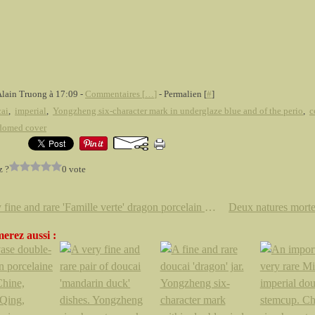
Alain Truong à 17:09 -
Commentaires [
…
]
- Permalien [
#
]
ai
,
imperial
,
Yongzheng six-character mark in underglaze blue and of the perio
,
c
domed cover
z ?
0 vote
A very fine and rare 'Famille verte' dragon porcelain plate, China, blossom mark, Kangxi period.
erez aussi :