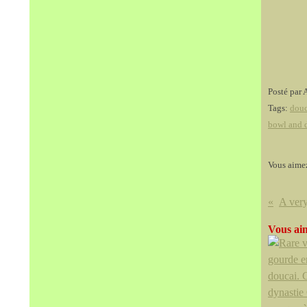
Posté par 
Tags:
douc
bowl and 
Vous aime
Vous aim