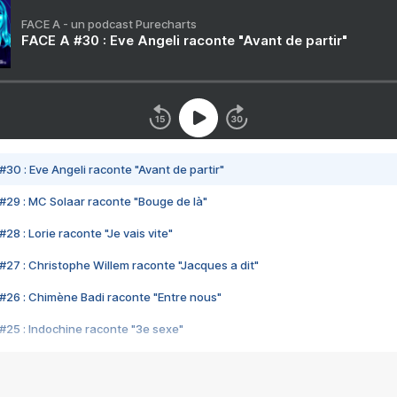
FACE A - un podcast Purecharts
FACE A #30 : Eve Angeli raconte "Avant de partir"
#30 : Eve Angeli raconte "Avant de partir"
#29 : MC Solaar raconte "Bouge de là"
28 : Lorie raconte "Je vais vite"
#27 : Christophe Willem raconte "Jacques a dit"
#26 : Chimène Badi raconte "Entre nous"
#25 : Indochine raconte "3e sexe"
#24 : Zaho raconte "C'est chelou"
#23 : Patrick Bruel raconte "Au café des délices"