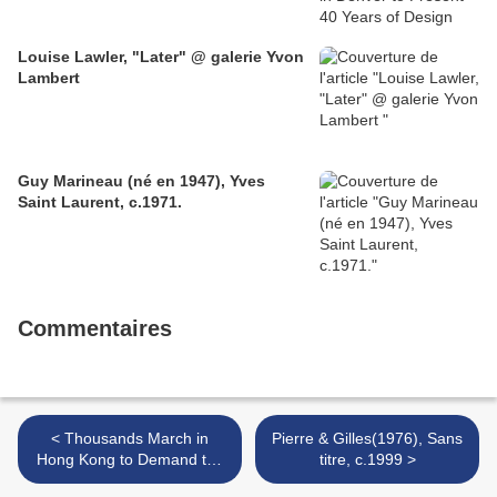
Louise Lawler, "Later" @ galerie Yvon
Lambert
Guy Marineau (né en 1947), Yves
Saint Laurent, c.1971.
Commentaires
< Thousands March in
Pierre & Gilles(1976), Sans
Hong Kong to Demand the
titre, c.1999 >
Release of Chinese Artist Ai