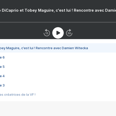
 DiCaprio et Tobey Maguire, c'est lui ! Rencontre avec Dam
bey Maguire, c'est lui ! Rencontre avec Damien Witecka
e 6
e 5
e 4
e 3
s créatrices de la VF !
e 2
e 1