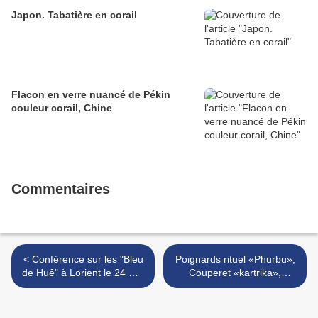
Japon. Tabatière en corail
Flacon en verre nuancé de Pékin
couleur corail, Chine
Commentaires
< Conférence sur les "Bleu
Poignards rituel «Phurbu»,
de Huê" à Lorient le 24 mai
Couperet «kartrika»,
2011
Trompe d'appel «kang-
gling» & Coupe crânienne
«Kapala" ,Tibet, XVIIIe &