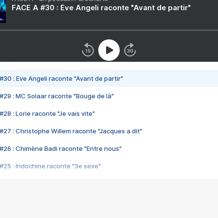
FACE A #30 : Eve Angeli raconte "Avant de partir"
#30 : Eve Angeli raconte "Avant de partir"
#29 : MC Solaar raconte "Bouge de là"
28 : Lorie raconte "Je vais vite"
#27 : Christophe Willem raconte "Jacques a dit"
#26 : Chimène Badi raconte "Entre nous"
#25 : Indochine raconte "3e sexe"
#24 : Zaho raconte "C'est chelou"
#23 : Patrick Bruel raconte "Au café des délices"