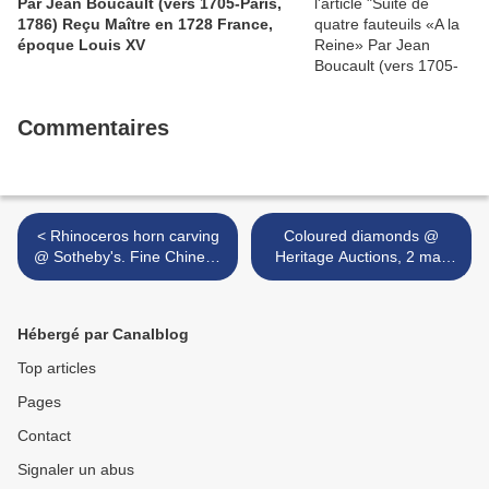
Par Jean Boucault (vers 1705-Paris,
1786) Reçu Maître en 1728 France,
époque Louis XV
Commentaires
< Rhinoceros horn carving
Coloured diamonds @
@ Sotheby's. Fine Chinese
Heritage Auctions, 2 may
Ceramics & Works of Art,
2011 >
11 May 11
Hébergé par Canalblog
Top articles
Pages
Contact
Signaler un abus