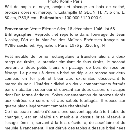
Photo Kohn - Paris
Bâti de sapin et noyer, acajou et placage en bois de satiné,
bronzes dorés et maroquin. Estampillé MIGEON. H. 73,5 cm, L.
80 cm, P.33,5 cm.
Estimation
: 100 000 / 120 000 €
Provenance
: Vente Etienne Ader, 18 décembre 1946, lot 68
Bibliographie
: Reproduit et répertorié dans l'ouvrage de Jean
Nicolay, l'Art et la Manière des Maîtres Ebénistes français au
XVIIIe siècle, éd. Pygmalion, Paris, 1976 p. 326, fi g. N
Petit meuble de forme rectangulaire à transformations à deux
rangs de tiroirs, le premier simulant de faux tiroirs, le second
ouvrant à deux petits tiroirs en placage de bois de rose en
frisage. Le plateau à dessus brisé se déplie et repose sur deux
compas en fer poli et bleui aux extrémités découvrant le
maroquin noir. L'intérieur divisé en deux compartiments fermés
par un abattant supérieur et ouvrant sur deux casiers en acajou
dont l'un forme écritoire. Sobre ornementation de bronzes dorés
aux entrées de serrure et aux sabots feuillagés. Il repose sur
quatre pieds légèrement cambrés chanfreinés.
Ce très beau meuble d'ébénisterie souvent appelé à tort table de
changeur, est en réalité un meuble à dessus brisé réservé à
l'usage féminin, servant à la fois d'écritoire, de secrétaire et de
meuble à rangement. Il est dérivé des tables à dessus brisé nées