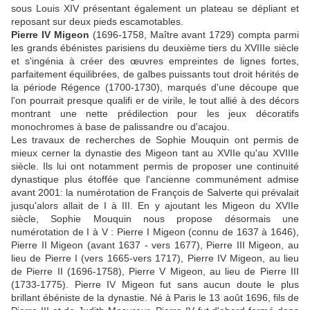
sous Louis XIV présentant également un plateau se dépliant et
reposant sur deux pieds escamotables.
Pierre IV Migeon
(1696-1758, Maître avant 1729) compta parmi
les grands ébénistes parisiens du deuxième tiers du XVIIIe siècle
et s'ingénia à créer des œuvres empreintes de lignes fortes,
parfaitement équilibrées, de galbes puissants tout droit hérités de
la période Régence (1700-1730), marqués d'une découpe que
l'on pourrait presque qualifi er de virile, le tout allié à des décors
montrant une nette prédilection pour les jeux décoratifs
monochromes à base de palissandre ou d'acajou.
Les travaux de recherches de Sophie Mouquin ont permis de
mieux cerner la dynastie des Migeon tant au XVIIe qu'au XVIIIe
siècle. Ils lui ont notamment permis de proposer une continuité
dynastique plus étoffée que l'ancienne communément admise
avant 2001: la numérotation de François de Salverte qui prévalait
jusqu'alors allait de I à III. En y ajoutant les Migeon du XVIIe
siècle, Sophie Mouquin nous propose désormais une
numérotation de I à V : Pierre I Migeon (connu de 1637 à 1646),
Pierre II Migeon (avant 1637 - vers 1677), Pierre III Migeon, au
lieu de Pierre I (vers 1665-vers 1717), Pierre IV Migeon, au lieu
de Pierre II (1696-1758), Pierre V Migeon, au lieu de Pierre III
(1733-1775). Pierre IV Migeon fut sans aucun doute le plus
brillant ébéniste de la dynastie. Né à Paris le 13 août 1696, fils de