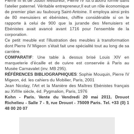
Pierre III et de Judith Mesureur, Pierre IV fut d'abord formé dans
l'atelier paternel. Véritable entrepreneur,Il eut un rôle économique
de premier plan au faubourg Saint-Antoine. Il employa ainsi près
de 80 menuisiers et ébénistes, chiffre considérable si on le
rapporte à celui de 900 que la jurande des Menuisiers et
Ebénistes avait avancé avant 1716 pour l'ensemble de la
corporation.
Ce petit meuble est l'illustration des meubles à transformation
dont Pierre IV Migeon s'était fait une spécialité tout au long de sa
carrière.
COMPARATIF
: Une table à dessus brisé Louis XIV en
marqueterie d'écaille et de cuivre est conservée à Paris au
Musée Carnavalet (inv. MB 295).
RÉFÉRENCES BIBLIOGRAPHIQUES
: Sophie Mouquin, Pierre IV
Migeon, éd. les cahiers du Mobilier, Paris, 2001
Jean Nicolay, l'Art et la Manière des Maîtres Ebénistes français
au XVIIIe siècle, éd. Pygmalion, Paris, 1976
Kohn - Paris. Vente du Vendredi 20 mai 2011. Drouot
Richelieu - Salle 7 - 9, rue Drouot - 75009 Paris. Tel. +33 (0) 1
48 00 20 07