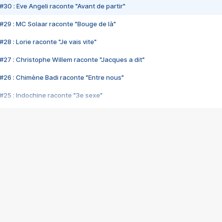
#30 : Eve Angeli raconte "Avant de partir"
#29 : MC Solaar raconte "Bouge de là"
28 : Lorie raconte "Je vais vite"
#27 : Christophe Willem raconte "Jacques a dit"
#26 : Chimène Badi raconte "Entre nous"
#25 : Indochine raconte "3e sexe"
#24 : Zaho raconte "C'est chelou"
#23 : Patrick Bruel raconte "Au café des délices"
#22 : Kyo raconte "Le chemin"
#21 : Nolwenn Leroy raconte "Cassé"
#20 : Patrick Hernandez raconte "Born to be alive"
#19 : Lorie raconte "Près de moi"
#18 : Michael Jones raconte "A nos actes manqués" (avec Jean-Jacque