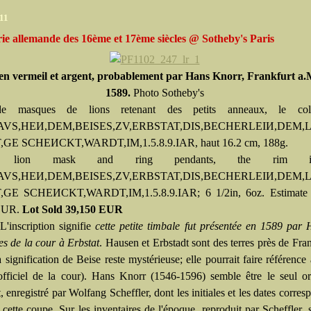
11
ie allemande des 16ème et 17ème siècles @ Sotheby's Paris
n vermeil et argent, probablement par Hans Knorr, Frankfurt a.M
1589.
Photo Sotheby's
e masques de lions retenant des petits anneaux, le col 
VS,HEИ,DEM,BEISES,ZV,ERBSTAT,DIS,BECHERLEIИ,DEM
GE SCHEИCKT,WARDT,IM,1.5.8.9.IAR, haut 16.2 cm, 188g.
ed lion mask and ring pendants, the rim ins
VS,HEИ,DEM,BEISES,ZV,ERBSTAT,DIS,BECHERLEIИ,DEM
GE SCHEИCKT,WARDT,IM,1.5.8.9.IAR; 6 1/2in, 6oz. Estimate
EUR.
Lot Sold 39,150 EUR
:
L'inscription signifie
cette petite timbale fut présentée en 1589 par
es de la cour à Erbstat
. Hausen et Erbstadt sont des terres près de Fran
signification de Beise reste mystérieuse; elle pourrait faire référence
fficiel de la cour). Hans Knorr (1546-1596) semble être le seul or
, enregistré par Wolfang Scheffler, dont les initiales et les dates corres
 cette coupe. Sur les inventaires de l'époque, reproduit par Scheffler, 