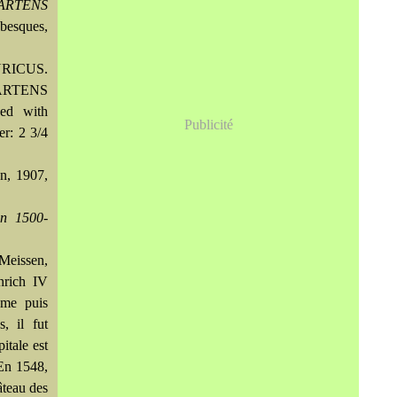
ARTENS
abesques,
RICUS.
ARTENS
ed with
Publicité
er: 2 3/4
n, 1907,
en 1500-
Meissen,
nrich IV
ême puis
, il fut
itale est
 En 1548,
âteau des