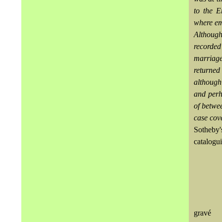
to the E
where emp
Although
recorded
marriage
returned
although
and perh
of betwe
case cove
Sotheby's
catalogui
grav