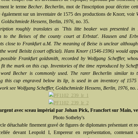
ement le terme
Becher
.
Becherlin
, mot de l'inscription pour décrire cet
e également sur un inventaire de 1575 des productions de Knorr, voir
r, Goldschmiede Hessens,
Berlin,
1976,
no. 35.
ription roughly translates as `This litte beaker was presented in
 to the Beises of the county court at Erbstat'. Hausen and Erbs
nts close to Frankfurt a.M. The meaning of Beise is unclear although
o the word Beisitz (court official). Hans Knorr (1546-1596) would app
 possible Frankfurt goldsmith, recorded by Wolfgang Scheffler, whose
 fit the mark on this cup. Inventories of the time reproduced by Schef
e word Becher is commonly used. The rarer Becherlin similar to 
ng this cup engraved below its lip, is used in an inventory of 1575
work see Wolfgang Scheffler, Goldschmiede Hessens, Berlin, 1976, no.
argent avec sceau impérial par Johan Pick, Francfort sur Main, ve
Photo Sotheby's
cle détachable finement gravé de figures de diplomates présentant et re
cellée devant Leopold I, Empereur en représentation, contenant 