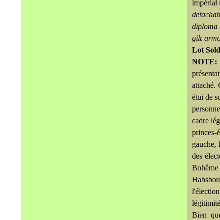
impérial
detachab
diploma 
gilt arm
Lot Sol
NOTE
présenta
attaché.
étui de s
personne 
cadre lég
princes-
gauche, l
des élect
Bohême 
Habsbour
l'électi
légitimit
Bien que