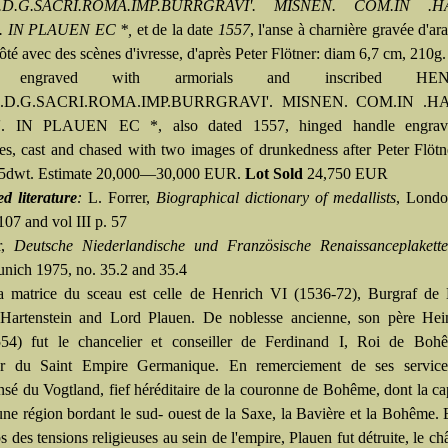
.D.G.SACRI.ROMA.IMP.BURRGRAVI'. MISNEN. COM.IN .H
. IN PLAUEN EC *,
et de la date
1557
, l'anse à charnière gravée d'ar
té avec des scènes d'ivresse, d'après Peter Flötner: diam 6,7 cm, 210g.
y engraved with armorials and inscribed HEN
.D.G.SACRI.ROMA.IMP.BURRGRAVI'. MISNEN. COM.IN .H
. IN PLAUEN EC *, also dated 1557, hinged handle engrav
es, cast and chased with two images of drunkedness after Peter Flötn
 15dwt. Estimate 20,000—30,000 EUR.
Lot Sold
24,750 EUR
ed literature
:
L. Forrer,
Biographical dictionary of medallists
, Londo
 107 and vol III p. 57
r,
Deutsche Niederlandische und Französische Renaissanceplakett
unich 1975, no. 35.2 and 35.4
a matrice du sceau est celle de Henrich VI (1536-72), Burgraf de 
Hartenstein and Lord Plauen. De noblesse ancienne, son père Hei
554) fut le chancelier et conseiller de Ferdinand I, Roi de Boh
r du Saint Empire Germanique. En remerciement de ses services
sé du Vogtland, fief héréditaire de la couronne de Bohême, dont la cap
une région bordant le sud- ouest de la Saxe, la Bavière et la Bohême.
 des tensions religieuses au sein de l'empire, Plauen fut détruite, le ch