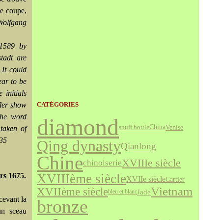
te coupe,
Wolfgang
 1589 by
tadt are
 It could
ear to be
 initials
fler show
CATÉGORIES
the word
diamond
Venise
snuff bottle
China
 taken of
 35
Qing dynasty
Qianlong
Chine
XVIIIe siècle
chinoiserie
rs 1675.
XVIIIème siècle
XVIIe siècle
Cartier
Vietnam
XVIIème siècle
Jade
bleu et blanc
cevant la
bronze
un sceau