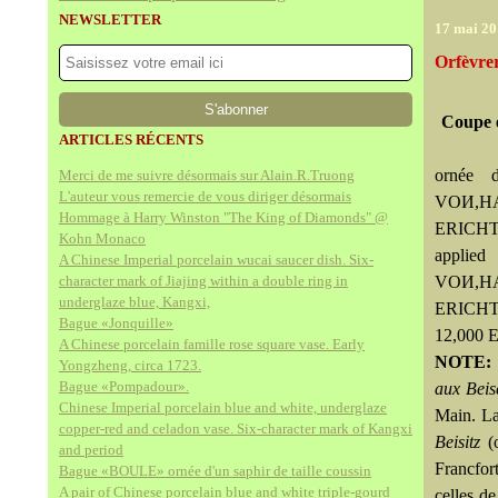
NEWSLETTER
17 mai 20
Orfèvrer
Coupe e
ARTICLES RÉCENTS
ornée d
Merci de me suivre désormais sur Alain.R.Truong
L'auteur vous remercie de vous diriger désormais
VOИ,HA
Hommage à Harry Winston "The King of Diamonds" @
ERICHT,
Kohn Monaco
appli
A Chinese Imperial porcelain wucai saucer dish. Six-
character mark of Jiajing within a double ring in
VOИ,HA
underglaze blue, Kangxi,
ERICHT,
Bague «Jonquille»
12,000 
A Chinese porcelain famille rose square vase. Early
NOTE
Yongzheng, circa 1723.
Bague «Pompadour».
aux Beis
Chinese Imperial porcelain blue and white, underglaze
Main. La 
copper-red and celadon vase. Six-character mark of Kangxi
Beisitz
(o
and period
Francfort
Bague «BOULE» ornée d'un saphir de taille coussin
A pair of Chinese porcelain blue and white triple-gourd
celles de