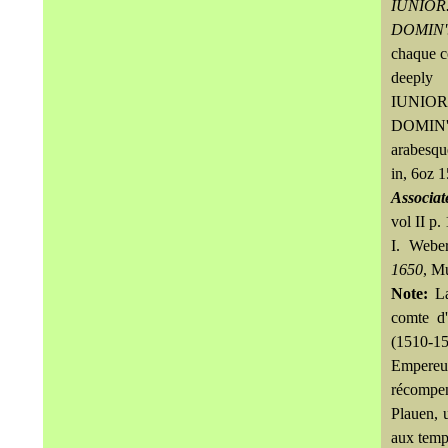
IUNIOR
DOMIN'
chaque cô
deepl
IUNIOR
DOMIN'
arabesqu
in, 6oz
Associat
vol II p.
I. Webe
1650
, M
Note:
L
comte d'
(1510-1
Empereu
récompen
Plauen, 
aux temps