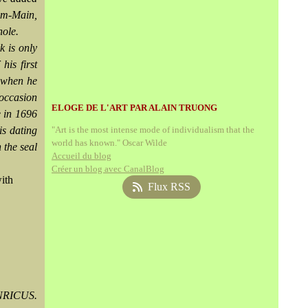
-am-Main,
hole.
k is only
his first
n when he
occasion
ELOGE DE L'ART PAR ALAIN TRUONG
e in 1696
is dating
"Art is the most intense mode of individualism that the
world has known." Oscar Wilde
 the seal
Accueil du blog
Créer un blog avec CanalBlog
with
Flux RSS
RICUS.