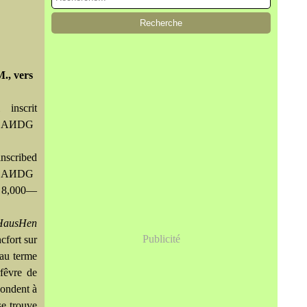
., vers
inscrit
,LAИDG
cribed
,LAИDG
 8,000—
 HausHen
Publicité
cfort sur
 au terme
fêvre de
pondent à
se trouve