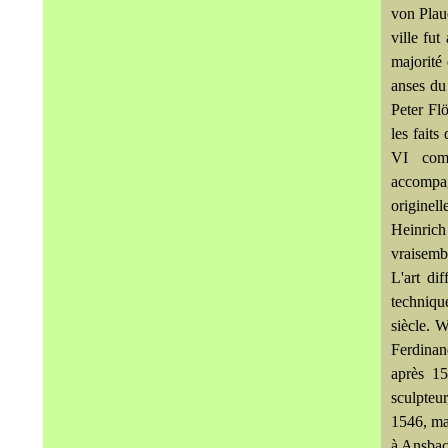
von Plaue
ville fu
majorité
anses du
Peter Fl
les fait
VI com
accompag
originel
Heinrich
vraisemb
L'art di
techniqu
siècle. 
Ferdinan
après 1
sculpteur
1546, mai
à Ansbac