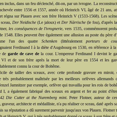
n inclus, dans un feu déclenché, dit-on, par un ivrogne. La reconstruct
t achevée entre 1556 et 1557, année où Heinrich VI, âgé de 21 ans, att
 et régna sur Plauen avec son frère Heinrich V (1533-1568). Les scène
 sceau,
Der Neidische
(Le jaloux) et
Der
Närrische
(le fou), d'après l
ötner,
les conséquences de l'ivrognerie
, vers 1535, commémorent prob
s de 1548. Elles peuvent être également une allusion au poste du père d
me l'un des quatre
Schenken
(littéralement
porteurs de cou
naient Ferdinand I à la diète d'Augsbourg en 1530, en référence à la
le de
garde de cave de
la cour. L'empereur Ferdinand I devint le ga
 VI et de son frère après la mort de leur père en 1554 et les gar
lablement connu la cour de Bohême.
fficile de tailler des sceaux, avec cette profonde gravure en miroir, 
e très probablement maîtrisée par les meilleurs orfèvres allemands
Wenzel Jamnitzer par exemple, orfèvre qui travailla pour les rois de bo
d I, a également fabriqué des sceaux en argent et fer au point d'ê
542
Die Cutter at the Nuremberg mint
. Peter Flotner, auteur de ce
, graveur, architecte et médailliste, n'a pu réaliser ce sceau, daté après 
s sa réputation a dû surement parvenir jusqu'aux von Plauen. Flotner tr
h et Heinrich V, qui à très probablement donné ce sceau à son frère et 