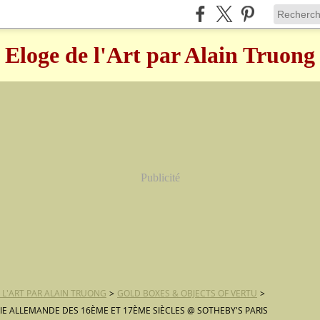
Eloge de l'Art par Alain Truong
Publicité
 L'ART PAR ALAIN TRUONG
>
GOLD BOXES & OBJECTS OF VERTU
>
IE ALLEMANDE DES 16ÈME ET 17ÈME SIÈCLES @ SOTHEBY'S PARIS