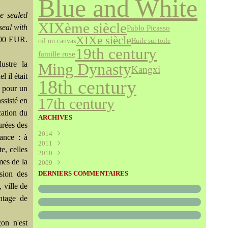
Blue and White
he sealed
XIXème siècle
seal with
Pablo Picasso
XIXe siècle
000 EUR.
oil on canvas
Huile sur toile
19th century
famille rose
ustre la
Ming Dynasty
Kangxi
 il était
18th century
l pour un
17th century
ssisté en
cation du
ARCHIVES
ourées des
2014
éance : à
2011
Août
(1)
e, celles
2010
Juillet
(160)
mes de la
2009
Juin
Décembre
(376)
(294)
Mai
Novembre
Décembre
(340)
(208)
(595)
sion des
DERNIERS COMMENTAIRES
Avril
Octobre
Novembre
(305)
(527)
(237)
 ville de
Mars
Septembre
Octobre
(227)
(227)
(272)
ntage de
Février
Août
Septembre
(52)
(293)
(228)
Janvier
Juillet
Août
(273)
(325)
(289)
Juin
Juillet
(466)
(316)
on n'est