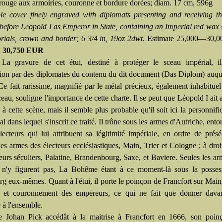
 rouge aux armoiries, couronne et bordure dorées; diam. 17 cm, 596g
le cover finely engraved with diplomats presenting and receiving t
before Leopold I as Emperor in State, containing an Imperial red wax 
orials, crown and border; 6 3/4 in, 19oz 2dwt
. Estimate 25,000—30,
d
30,750 EUR
:
La gravure de cet étui, destiné à protéger le sceau impérial, ill
tion par des diplomates du contenu du dit document (Das Diplom) auquel
 Ce fait rarissime, magnifié par le métal précieux, également inhabitue
ceau, souligne l'importance de cette charte. Il se peut que Léopold I ait a
à cette scène, mais il semble plus probable qu'il soit ici la personnifi
al dans lequel s'inscrit ce traité. Il trône sous les armes d'Autriche, ent
électeurs qui lui attribuent sa légitimité impériale, en ordre de prés
es armes des électeurs ecclésiastiques, Main, Trier et Cologne ; à droit
eurs séculiers, Palatine, Brandenbourg, Saxe, et Baviere. Seules les ar
n'y figurent pas, La Bohême étant à ce moment-là sous la posses
g eux-mêmes. Quant à l'étui, il porte le poinçon de Francfort sur Main,
on et couronnement des empereurs, ce qui ne fait que donner dava
é à l'ensemble.
 Johan Pick accédât à la maitrise à Francfort en 1666, son poinç