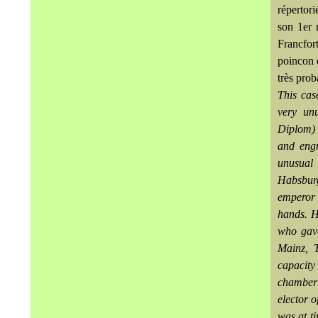
répertori
son 1
er
m
Francfor
poincon 
très prob
This cas
very un
Diplom) 
and engr
unusual 
Habsburg
emperor 
hands. H
who gave
Mainz, T
capacit
chamberl
elector o
was at t