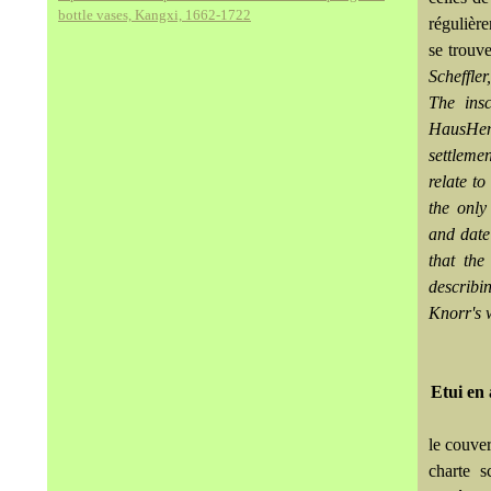
bottle vases, Kangxi, 1662-1722
régulièr
se trouv
Scheffle
The insc
HausHen
settleme
relate t
the only
and date
that th
describi
Knorr's 
Etui en 
le couver
charte s