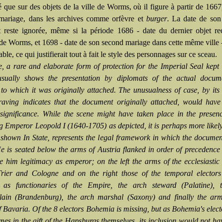
é que sur des objets de la ville de Worms, où il figure à partir de 1667
ariage, dans les archives comme orfèvre et
burger
. La date de son
t reste ignorée, même si la période 1686 - date du dernier objet r
de Worms, et 1698 - date de son second mariage dans cette même ville
able, ce qui justifierait tout à fait le style des personnages sur ce sceau.
e, a rare and elaborate form of protection for the Imperial Seal kept i
usually shows the presentation by diplomats of the actual docum
to which it was originally attached. The unusualness of case, by its
aving indicates that the document originally attached, would have
significance. While the scene might have taken place in the presen
 Emperor Leopold I (1640-1705) as depicted, it is perhaps more likely
shown In State, represents the legal framework in which the docume
e is seated below the arms of Austria flanked in order of precedence
 him legitimacy as emperor; on the left the arms of the ecclesiastic 
rier and Cologne and on the right those of the temporal electors 
y as functionaries of the Empire, the arch steward (Palatine), 
ain (Brandenburg), the arch marshal (Saxony) and finally the arm
f Bavaria. Of the 8 electors Bohemia is missing, but as Bohemia's elect
imes in the gift of the Hapsburgs themselves, its inclusion would not h