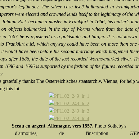
mperor's legitimacy. The silver case itself hallmarked in Frankfurt
erors were elected and crowned lends itself to the legitimacy of the w
 Johann Pick became a master in Frankfurt in 1666, his maker's mar
 on objects hallmarked in the city of Worms where from the date of 
 in 1667 he is registered as a goldsmith and burger. It is not know
 to Frankfurt a.M, which anyway could have been on more than one 
 it would have been before his second marriage which happened ther
aps after 1686, the date of the last recorded Worms-marked silver. Th
en 1686 and 1696 is supported by the fashion of the figures recorded on
r.
 gratefully thanks The Osterreichisches staatsarchiv, Vienna, for help 
ng this lot.
Sceau en argent, Allemagne, vers 1557.
Photo Sotheby's
é d'armoiries, de l'inscription
HEN