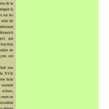
ion de la
eignit la
s sur les
a série de
ablement
'Heinrich
pe
) qui
 fonction
rdien de
çons ont
était une
 du XVIe
hême dont
tre nommé
s scènes,
sa mort en
availlait
co-régent