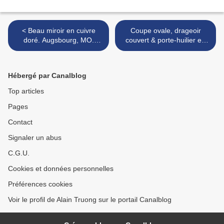
< Beau miroir en cuivre
Coupe ovale, drageoir
doré. Augsbourg, MO.
couvert & porte-huilier en
Johann Georg Kugler, vers
argent, Augsbourg vers
1750.
1730, 1760 & 1770. >
Hébergé par Canalblog
Top articles
Pages
Contact
Signaler un abus
C.G.U.
Cookies et données personnelles
Préférences cookies
Voir le profil de Alain Truong sur le portail Canalblog