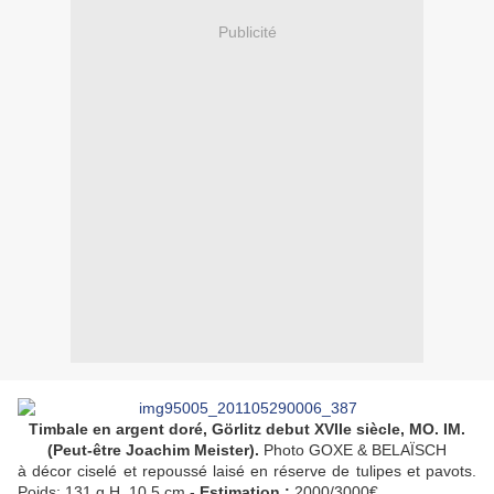
Publicité
Timbale en argent doré, Görlitz debut XVIIe siècle, MO. IM.
(Peut-être Joachim Meister).
Photo GOXE & BELAÏSCH
à décor ciselé et repoussé laisé en réserve de tulipes et pavots.
Poids: 131 g H. 10,5 cm -
Estimation :
2000/3000€