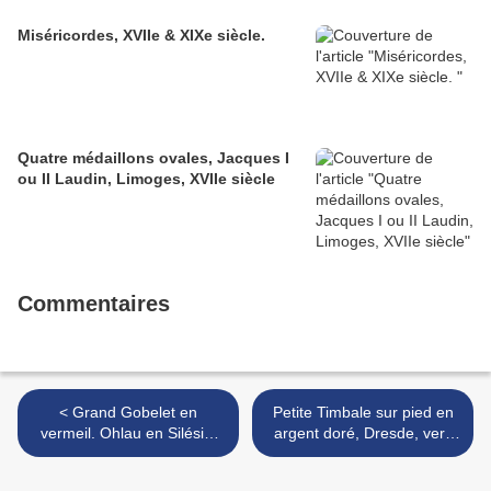
Miséricordes, XVIIe & XIXe siècle.
Quatre médaillons ovales, Jacques I
ou II Laudin, Limoges, XVIIe siècle
Commentaires
< Grand Gobelet en
Petite Timbale sur pied en
vermeil. Ohlau en Silésie,
argent doré, Dresde, vers
vers 1700. MO: Gottfried
1750. MO. Gebrüder
Kittel
Schrödel. >