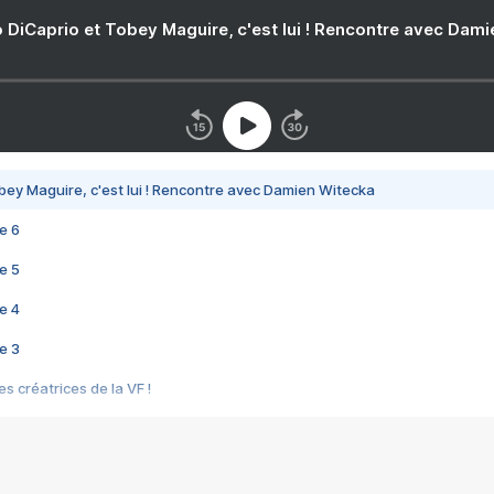
 DiCaprio et Tobey Maguire, c'est lui ! Rencontre avec Dam
bey Maguire, c'est lui ! Rencontre avec Damien Witecka
e 6
e 5
e 4
e 3
s créatrices de la VF !
e 2
e 1