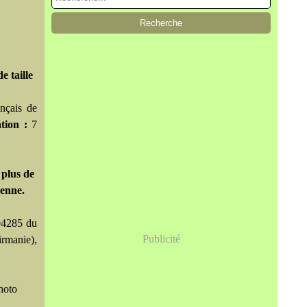
e taille
nçais de
ation :
7
 plus de
ienne.
94285 du
Publicité
irmanie),
hoto