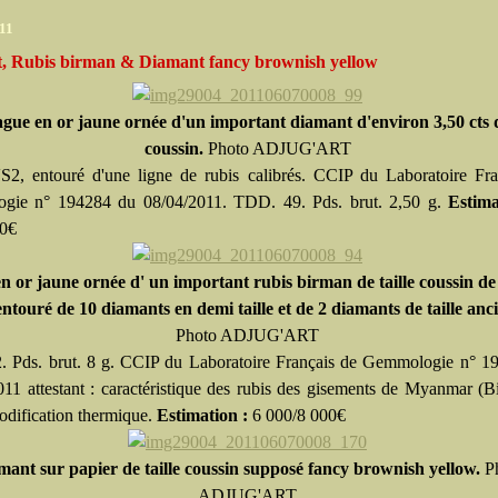
11
, Rubis birman & Diamant fancy brownish yellow
ague en or jaune ornée d'un important diamant d'environ 3,50 cts d
coussin.
Photo
ADJUG'ART
S2, entouré d'une ligne de rubis calibrés. CCIP du Laboratoire Fra
gie n° 194284 du 08/04/2011. TDD. 49. Pds. brut. 2,50 g.
Estim
00€
n or jaune ornée d' un important rubis birman de taille coussin de
 entouré de 10 diamants en demi taille et de 2 diamants de taille anc
Photo
ADJUG'ART
 Pds. brut. 8 g. CCIP du Laboratoire Français de Gemmologie n° 1
011 attestant : caractéristique des rubis des gisements de Myanmar (B
odification thermique.
Estimation :
6 000/8 000€
mant sur papier de taille coussin supposé fancy brownish yellow.
P
ADJUG'ART