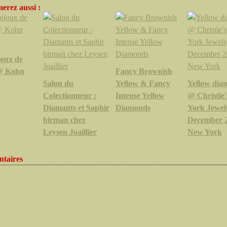
erez aussi :
joux de
@ Kohn
Fancy Brownish
Salon du
Yellow & Fancy
Yellow dia
Colectionneur :
Intense Yellow
@ Christie
Diamants et Saphir
Diamonds
York Jewels
birman chez
December 2
Leysen Joaillier
New York
taires