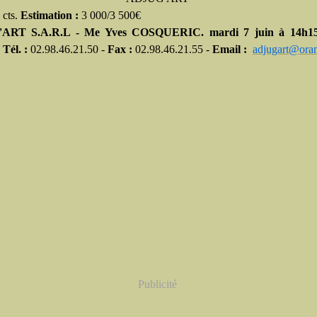
 cts.
Estimation :
3 000/3 500€
ART S.A.R.L - Me Yves COSQUERIC. mardi 7 juin à 14h15
Tél. :
02.98.46.21.50 -
Fax :
02.98.46.21.55 -
Email :
adjugart@oran
Publicité