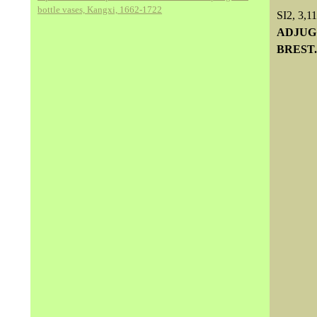
bottle vases, Kangxi, 1662-1722
SI2, 3,11
ADJUG'
BREST. 