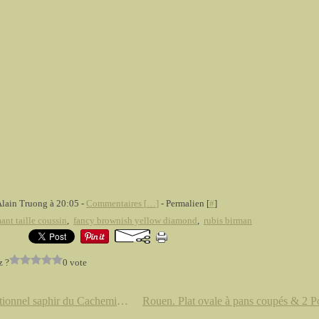
Alain Truong à 20:05 -
Commentaires [
…
]
- Permalien [
#
]
ant taille coussin
,
fancy brownish yellow diamond
,
rubis birman
z ?
0 vote
Exceptionnel saphir du Cachemire de taille coussin de 6,90 cts.