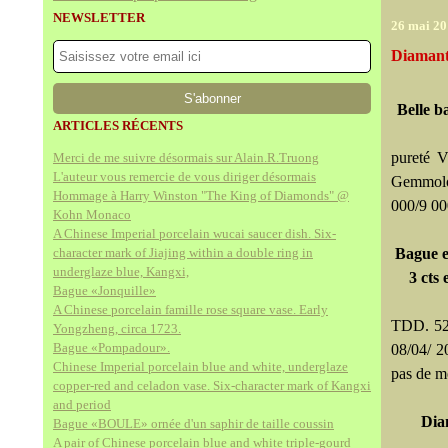
NEWSLETTER
26 mai 20
Diamant
Belle b
ARTICLES RÉCENTS
pureté V
Merci de me suivre désormais sur Alain.R.Truong
L'auteur vous remercie de vous diriger désormais
Gemmolo
Hommage à Harry Winston "The King of Diamonds" @
000/9 0
Kohn Monaco
A Chinese Imperial porcelain wucai saucer dish. Six-
character mark of Jiajing within a double ring in
Bague e
underglaze blue, Kangxi,
3 cts
Bague «Jonquille»
A Chinese porcelain famille rose square vase. Early
TDD. 52.
Yongzheng, circa 1723.
Bague «Pompadour».
08/04/ 2
Chinese Imperial porcelain blue and white, underglaze
pas de m
copper-red and celadon vase. Six-character mark of Kangxi
and period
Dia
Bague «BOULE» ornée d'un saphir de taille coussin
A pair of Chinese porcelain blue and white triple-gourd