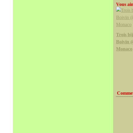
Vous aim
Trois bi
Boivin 
Monaco
Commen