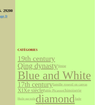
. 29200
ge.fr
CATÉGORIES
19th century
Qing dynasty
Venise
Blue and White
17th century
famille rose
oil on canvas
XIXe siècle
chinoiserie
Pablo Picasso
diamond
Jade
Huile sur toile