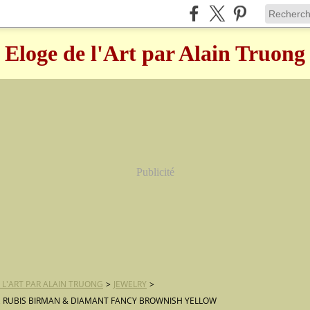
Eloge de l'Art par Alain Truong
Publicité
 L'ART PAR ALAIN TRUONG
>
JEWELRY
>
 RUBIS BIRMAN & DIAMANT FANCY BROWNISH YELLOW