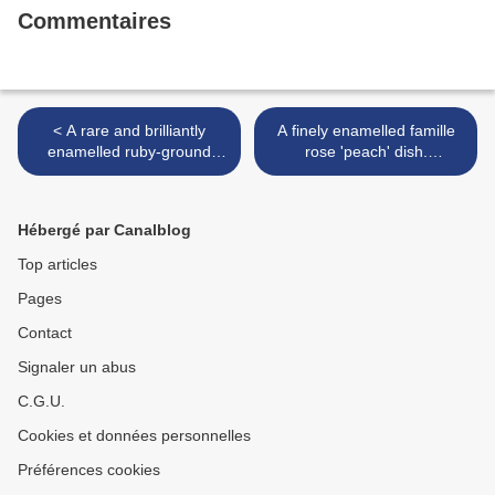
Commentaires
< A rare and brilliantly
A finely enamelled famille
enamelled ruby-ground
rose 'peach' dish.
'yangcai' 'floral' bowl.
Yongzheng six-character
Yongzheng yuzhi four-
mark within a double circle
character mark and of the
and possibly of the period >
Hébergé par Canalblog
period
Top articles
Pages
Contact
Signaler un abus
C.G.U.
Cookies et données personnelles
Préférences cookies