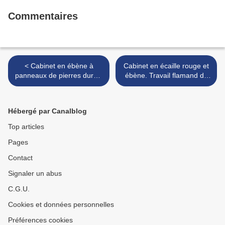
Commentaires
< Cabinet en ébène à
Cabinet en écaille rouge et
panneaux de pierres dures.
ébène. Travail flamand du
Travail italien,
XVIIe siècle. >
probablement florentin, de
la fin du XVIIe siècle
Hébergé par Canalblog
Top articles
Pages
Contact
Signaler un abus
C.G.U.
Cookies et données personnelles
Préférences cookies