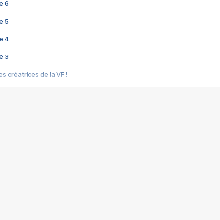
e 6
e 5
e 4
e 3
s créatrices de la VF !
e 2
e 1
e Mektoub My Love arrive enfin ! Rencontre avec Shaïn Boumedine et Sal
i : après Toni en famille
elle réalise le bouleversant Dites lui que je l'aime
ais ! Rencontre autour de Vie privée de Rebecca Zlotowski
 de Marguerite, Grave... Rencontre avec Ella Rumpf
 Les Rêveurs, un film intime sur la santé mentale