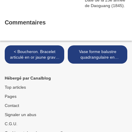
Commentaires
< Boucheron. Bracelet
Vase forme balustre
articulé en or jaune gravé,
quadrangulaire en
simulant des torsades
porcelaine bleu >
ornées d'émeraudes, corail
cabochon, et petits
Hébergé par Canalblog
diamants
Top articles
Pages
Contact
Signaler un abus
C.G.U.