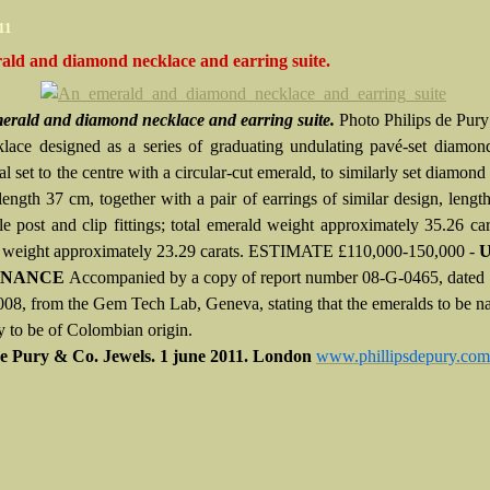
11
ald and diamond necklace and earring suite.
erald and diamond necklace and earring suite.
Photo Philips de Pur
lace designed as a series of graduating undulating pavé-set diamond
al set to the centre with a circular-cut emerald, to similarly set diamond 
length 37 cm, together with a pair of earrings of similar design, lengt
le post and clip fittings; total emerald weight approximately 35.26 cara
weight approximately 23.29 carats.
ESTIMATE £110,000-150,000 -
U
ENANCE
Accompanied by a copy of report number 08-G-0465, dated
08, from the Gem Tech Lab, Geneva, stating that the emeralds to be na
y to be of Colombian origin.
 de Pury & Co. Jewels. 1 june 2011. London
www.phillipsdepury.com