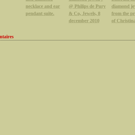
necklace and ear
@ Philips de Pury
diamond je
pendant suite.
& Co, Jewels, 8
from the p
december 2010
of Christin
taires