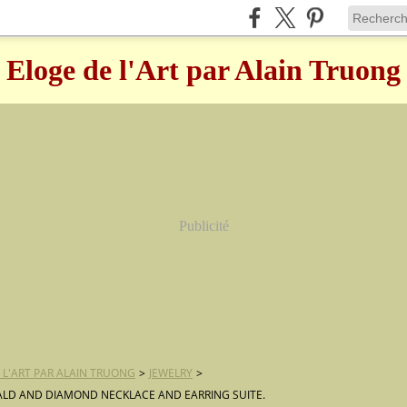
Eloge de l'Art par Alain Truong
Publicité
 L'ART PAR ALAIN TRUONG
>
JEWELRY
>
LD AND DIAMOND NECKLACE AND EARRING SUITE.