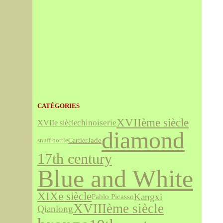
CATÉGORIES
XVIIème siècle
chinoiserie
XVIIe siècle
diamond
Jade
Cartier
snuff bottle
17th century
Blue and White
XIXe siècle
Kangxi
Pablo Picasso
XVIIIème siècle
Qianlong