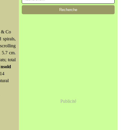
y & Co
 spirals,
scrolling
h 5.7 cm.
ts; total
nsold
 14
tural
Publicité