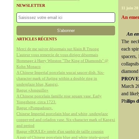
NEWSLETTER
11 juin 20
An emer
An em
ARTICLES RÉCENTS
The neck
each spir
Merci de me suivre désormais sur Alain.R.Truong
L'auteur vous remercie de vous diriger désormais
spacers, 
Hommage à Harry Winston "The King of Diamonds" @
collapsib
Kohn Monaco
diamond 
A Chinese Imperial porcelain wucai saucer dish. Six-
character mark of Jiajing within a double ring in
PROV
underglaze blue, Kangxi,
March 20
Bague «Jonquille»
and likel
A Chinese porcelain famille rose square vase. Early
Ph
ilips
Yongzheng, circa 1723.
Bague «Pompadour».
Chinese Imperial porcelain blue and white, underglaze
copper-red and celadon vase. Six-character mark of Kangxi
and period
Bague «BOULE» ornée d'un saphir de taille coussin
A pair of Chinese porcelain blue and white triple-gourd