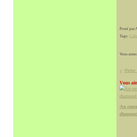
Posté par 
Tags:
Col
Vous aime
Vous aim
An emer
diamond