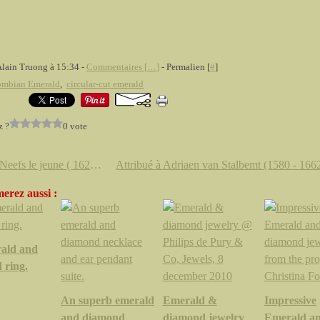
Alain Truong à 15:34 -
Commentaires [
…
]
- Permalien [
#
]
ombian Emerald
,
circular-cut emerald
z ?
0 vote
Pieter Neefs le jeune ( 1620 - 1659), Intérieur d'église.
erez aussi :
ald and
 ring.
An superb emerald
Emerald &
Impressive
and diamond
diamond jewelry
Emerald a