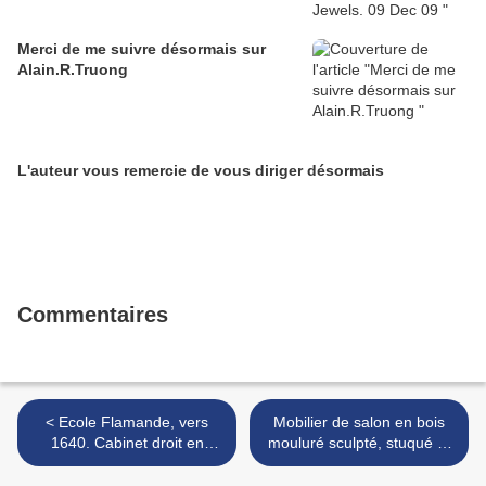
Merci de me suivre désormais sur
Alain.R.Truong
L'auteur vous remercie de vous diriger désormais
Commentaires
< Ecole Flamande, vers
Mobilier de salon en bois
1640. Cabinet droit en
mouluré sculpté, stuqué et
ébene et bois noirci
doré. Seconde moitié du
mouluré.
XIXe siècle >