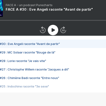
FACE A - un podcast Purecharts
FACE A #30 : Eve Angeli raconte "Avant de partir"
#30 : Eve Angeli raconte "Avant de partir"
#29 : MC Solaar raconte "Bouge de là"
28 : Lorie raconte "Je vais vite"
#27 : Christophe Willem raconte "Jacques a dit"
#26 : Chimène Badi raconte "Entre nous"
#25 : Indochine raconte "3e sexe"
#24 : Zaho raconte "C'est chelou"
#23 : Patrick Bruel raconte "Au café des délices"