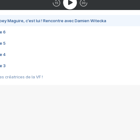
bey Maguire, c'est lui ! Rencontre avec Damien Witecka
e 6
e 5
e 4
e 3
s créatrices de la VF !
e 2
e 1
e Mektoub My Love arrive enfin ! Rencontre avec Shaïn Boumedine et Sal
i : après Toni en famille
elle réalise le bouleversant Dites lui que je l'aime