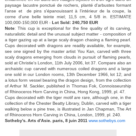
paysage lacustre ponctué de rochers, planté d'arbustes formant
l'anse et de pins s'épanouissant à l'intérieur de la coupe, la
corne d'une belle teinte miel; 11,5 cm, 4 5/8 in. ESTIMATE
100,000-150,000 EUR -
Lot Sold: 240,750 EUR
Note
: This cup is exceptional for the fine quality of its carving,
naturalistic detail and the unusual subject matter - composition of
a tiger gazing up at a large scaly dragon chasing a flaming pearl.
Cups decorated with dragons are readily available, for example,
see one signed by the master artist You Kan, carved with three
scaly dragons emerging from clouds in pursuit of flaming pearls,
sold at Christie's London, 11th July 2006, lot 37. Compare also an
archaistic cup carved with numerous coiled dragons and a large
one sold in our London rooms, 13th December 1966, lot 12; and
a lotus form vessel bearing the dragon design, from the collection
of Arthur M. Sackler, published in Thomas Fok, Connoisseurship
of Rhinoceros Horn Carving in China, Hong Kong, 1999, pl. 47.
Cups decorated with the tiger motif are rare, although one, in the
collection of the Chester Beatty Library, Dublin, carved with a tiger
walking below a pine tree, is illustrated in Jan Chapman, The Art
of Rhinoceros Horn Carving in China, London, 1999, pl. 240.
Sotheby's. Arts d'Asie. paris, 8 juin 2011
www.sothebys.com