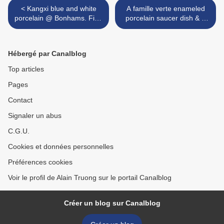
< Kangxi blue and white
A famille verte enameled
porcelain @ Bonhams. Fine
porcelain saucer dish & a
Asian Art, 21 Jun 2011, San
pair of famille verte export
Francisco
porcelain chargers. Kangxi
Period >
Hébergé par Canalblog
Top articles
Pages
Contact
Signaler un abus
C.G.U.
Cookies et données personnelles
Préférences cookies
Voir le profil de Alain Truong sur le portail Canalblog
Créer un blog sur Canalblog