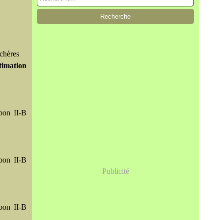
chères
timation
bon II-B
bon II-B
Publicité
bon II-B