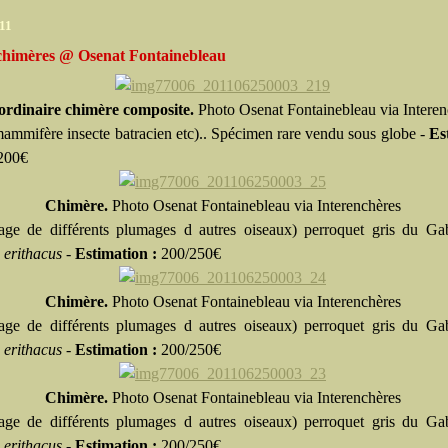
011
chimères @ Osenat Fontainebleau
ordinaire chimère composite.
Photo
Osenat Fontainebleau via Interen
mammifère insecte batracien etc).. Spécimen rare vendu sous globe -
Es
200€
Chimère.
Photo
Osenat Fontainebleau via Interenchères
age de différents plumages d autres oiseaux) perroquet gris du Ga
 erithacus -
Estimation :
200/250€
Chimère.
Photo
Osenat Fontainebleau via Interenchères
age de différents plumages d autres oiseaux) perroquet gris du Ga
s erithacus
-
Estimation :
200/250€
Chimère.
Photo
Osenat Fontainebleau via Interenchères
age de différents plumages d autres oiseaux) perroquet gris du Ga
s erithacus
-
Estimation :
200/250€