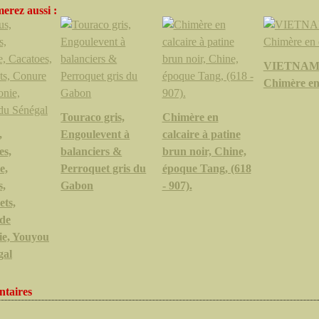
erez aussi :
VIETNAM
Chimère en
Touraco gris,
Chimère en
,
Engoulevent à
calcaire à patine
es,
balanciers &
brun noir, Chine,
e,
Perroquet gris du
époque Tang, (618
s,
Gabon
- 907).
ets,
de
ie, Youyou
gal
taires