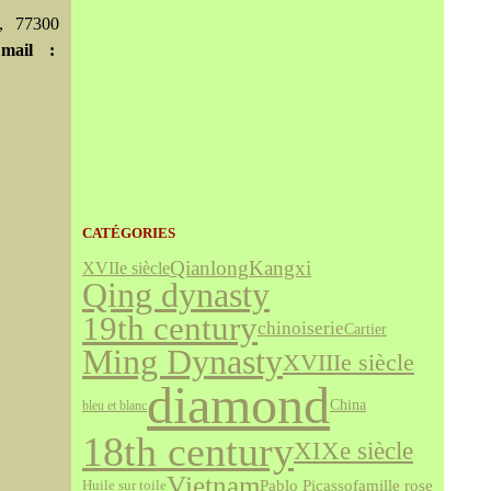
, 77300
mail :
CATÉGORIES
Qianlong
Kangxi
XVIIe siècle
Qing dynasty
19th century
chinoiserie
Cartier
Ming Dynasty
XVIIIe siècle
diamond
China
bleu et blanc
18th century
XIXe siècle
Vietnam
famille rose
Pablo Picasso
Huile sur toile