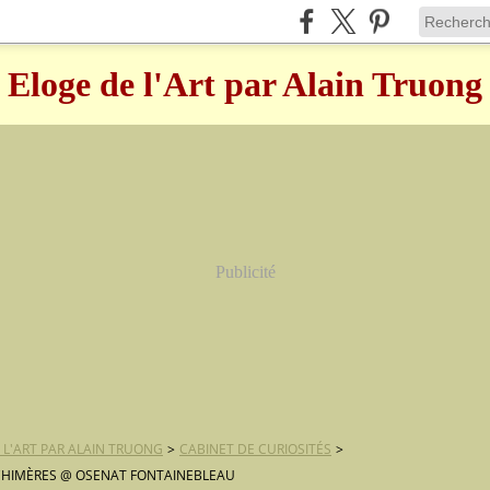
Eloge de l'Art par Alain Truong
Publicité
 L'ART PAR ALAIN TRUONG
>
CABINET DE CURIOSITÉS
>
CHIMÈRES @ OSENAT FONTAINEBLEAU