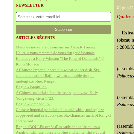
NEWSLETTER
21 juin 2
Quatre 
Extra
ARTICLES RÉCENTS
(oiseau 
:
2800/3
Merci de me suivre désormais sur Alain.R.Truong
L'auteur vous remercie de vous diriger désormais
Hommage à Harry Winston "The King of Diamonds" @
Kohn Monaco
(assembl
A Chinese Imperial porcelain wucai saucer dish. Six-
character mark of Jiajing within a double ring in
Psittacus
underglaze blue, Kangxi,
Bague «Jonquille»
A Chinese porcelain famille rose square vase. Early
(assembl
Yongzheng, circa 1723.
Bague «Pompadour».
Psittacu
Chinese Imperial porcelain blue and white, underglaze
copper-red and celadon vase. Six-character mark of Kangxi
and period
(assembl
Bague «BOULE» ornée d'un saphir de taille coussin
A pair of Chinese porcelain blue and white triple-gourd
Psittacu