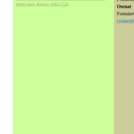
bottle vases, Kangxi, 1662-1722
Osenat 
Fontain
contact