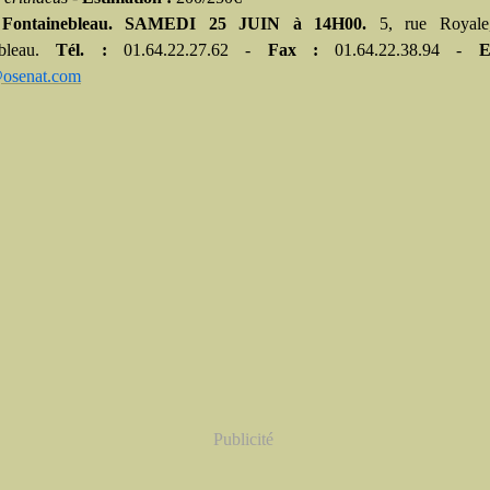
Fontainebleau.
SAMEDI
25
JUIN
à 14H00.
5, rue Royale
ebleau.
Tél. :
01.64.22.27.62 -
Fax :
01.64.22.38.94 -
E
@osenat.com
Publicité