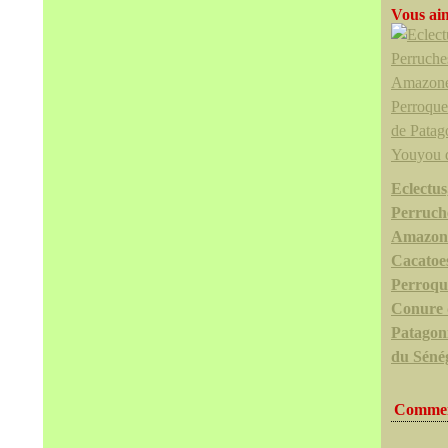
Vous aim
Eclectus
Perruch
Amazon
Cacatoe
Perroqu
Conure 
Patagon
du Séné
Commen