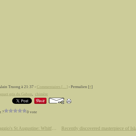
Alain Truong à 21:37 -
Commentaires [
…
]
- Permalien [
#
]
oquet gris du Gabon
,
chimère
z ?
0 vote
Caravaggio's St Augustine: Whitfield Fine Art Research the Discovery of Caravaggio's Original