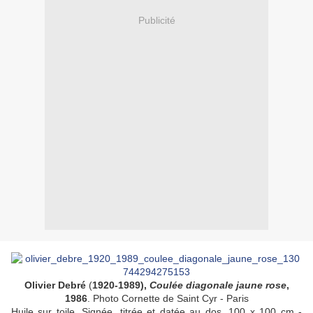
Publicité
Olivier Debré
(
1920-1989),
Coulée diagonale jaune rose
,
1986
. Photo Cornette de Saint Cyr - Paris
Huile sur toile. Signée, titrée et datée au dos, 100 x 100 cm -