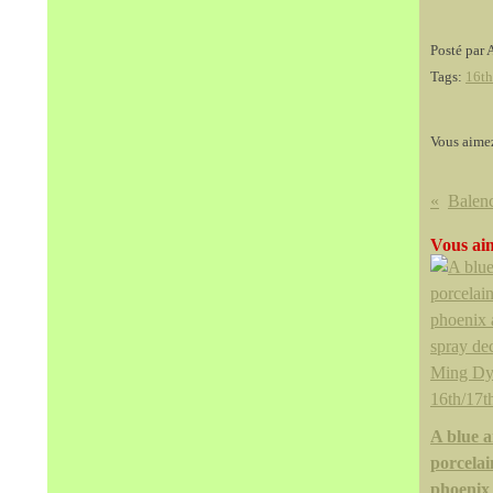
Posté par 
Tags:
16th
Vous aime
Vous aim
A blue 
porcelai
phoenix 