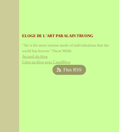
ELOGE DE L'ART PAR ALAIN TRUONG
"Art is the most intense mode of individualism that the
world has known." Oscar Wilde
Accueil du blog
Créer un blog avec CanalBlog
Flux RSS