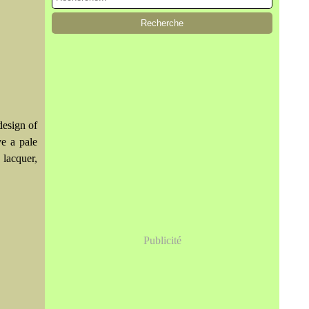
design of
ve a pale
 lacquer,
Publicité