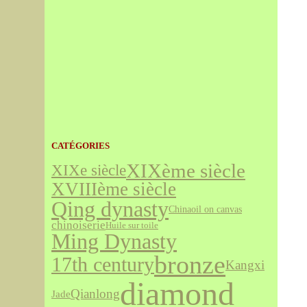
CATÉGORIES
XIXème siècle
XIXe siècle
XVIIIème siècle
Qing dynasty
China
oil on canvas
chinoiserie
Huile sur toile
Ming Dynasty
bronze
17th century
Kangxi
diamond
Qianlong
Jade