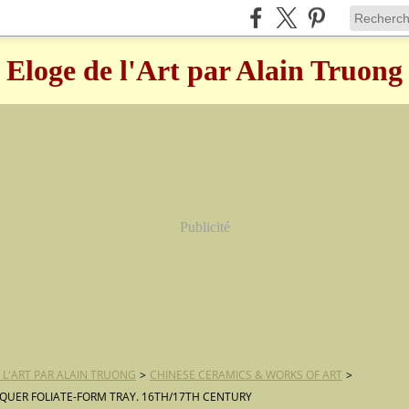
Eloge de l'Art par Alain Truong
Publicité
 L'ART PAR ALAIN TRUONG
>
CHINESE CERAMICS & WORKS OF ART
>
ACQUER FOLIATE-FORM TRAY. 16TH/17TH CENTURY