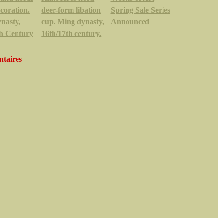
coration.
deer-form libation
Spring Sale Series
nasty,
cup. Ming dynasty,
Announced
th Century
16th/17th century.
taires