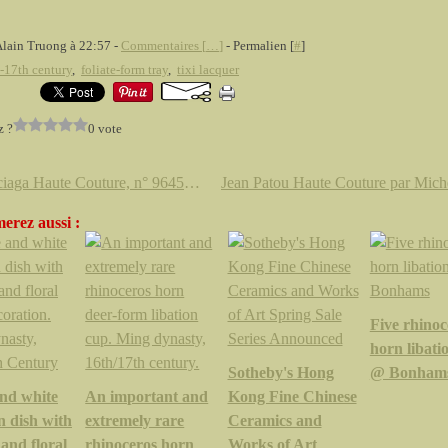
Alain Truong à 22:57 -
Commentaires [
…
]
- Permalien [
#
]
-17th century
,
foliate-form tray
,
tixi lacquer
z ?
0 vote
Balenciaga Haute Couture, n° 96455, circa 1965. Robe du soir & n° 90636, circa 1964 Etole en faille noire
erez aussi :
Five rhinoc
horn libati
Sotheby's Hong
@ Bonham
and white
An important and
Kong Fine Chinese
n dish with
extremely rare
Ceramics and
and floral
rhinoceros horn
Works of Art