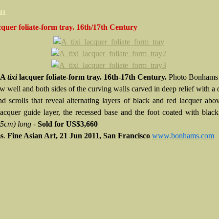
011
acquer foliate-form tray. 16th/17th Century
A
tixi
lacquer foliate-form tray. 16th-17th Century.
Photo Bonhams
ow well and both sides of the curving walls carved in deep relief with a 
and scrolls that reveal alternating layers of black and red lacquer abo
lacquer guide layer, the recessed base and the foot coated with black
.5cm) long -
Sold
for US$3,660
s
.
Fine Asian Art, 21 Jun 2011, San Francisco
www.bonhams.com