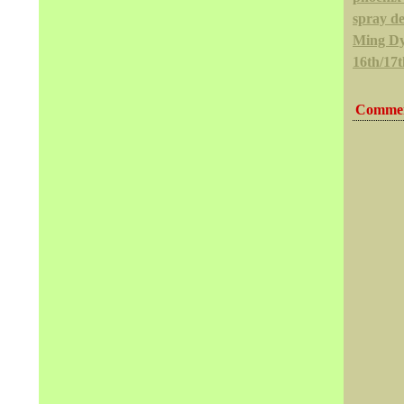
spray de
Ming Dy
16th/17
Commen