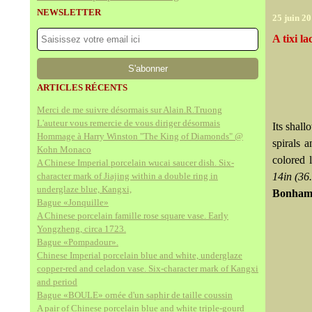
NEWSLETTER
25 juin 2
A tixi l
ARTICLES RÉCENTS
Merci de me suivre désormais sur Alain.R.Truong
L'auteur vous remercie de vous diriger désormais
Its shall
Hommage à Harry Winston "The King of Diamonds" @
spirals 
Kohn Monaco
colored 
A Chinese Imperial porcelain wucai saucer dish. Six-
character mark of Jiajing within a double ring in
14in (36
underglaze blue, Kangxi,
Bonham
Bague «Jonquille»
A Chinese porcelain famille rose square vase. Early
Yongzheng, circa 1723.
Bague «Pompadour».
Chinese Imperial porcelain blue and white, underglaze
copper-red and celadon vase. Six-character mark of Kangxi
and period
Bague «BOULE» ornée d'un saphir de taille coussin
A pair of Chinese porcelain blue and white triple-gourd