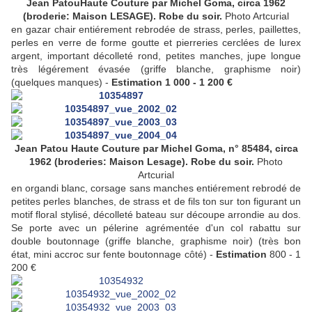
Jean PatouHaute Couture par Michel Goma, circa 1962
(broderie: Maison LESAGE). Robe du soir.
Photo Artcurial
en gazar chair entiérement rebrodée de strass, perles, paillettes,
perles en verre de forme goutte et pierreries cerclées de lurex
argent, important décolleté rond, petites manches, jupe longue
très légérement évasée (griffe blanche, graphisme noir)
(quelques manques) -
Estimation 1 000 - 1 200 €
Jean Patou Haute Couture par Michel Goma, n° 85484, circa
1962 (broderies: Maison Lesage). Robe du soir.
Photo
Artcurial
en organdi blanc, corsage sans manches entiérement rebrodé de
petites perles blanches, de strass et de fils ton sur ton figurant un
motif floral stylisé, décolleté bateau sur découpe arrondie au dos.
Se porte avec un pélerine agrémentée d'un col rabattu sur
double boutonnage (griffe blanche, graphisme noir) (très bon
état, mini accroc sur fente boutonnage côté) -
Estimation
800 - 1
200 €