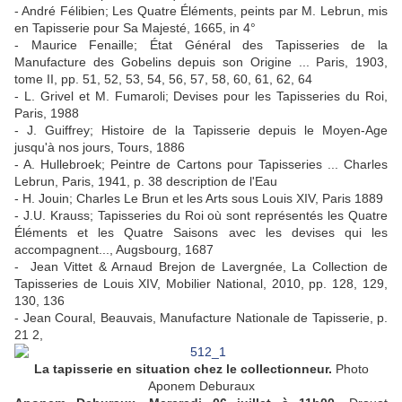
- André Félibien; Les Quatre Éléments, peints par M. Lebrun, mis
en Tapisserie pour Sa Majesté, 1665, in 4°
- Maurice Fenaille; État Général des Tapisseries de la
Manufacture des Gobelins depuis son Origine ... Paris, 1903,
tome II, pp. 51, 52, 53, 54, 56, 57, 58, 60, 61, 62, 64
- L. Grivel et M. Fumaroli; Devises pour les Tapisseries du Roi,
Paris, 1988
- J. Guiffrey; Histoire de la Tapisserie depuis le Moyen-Age
jusqu'à nos jours, Tours, 1886
- A. Hullebroek; Peintre de Cartons pour Tapisseries ... Charles
Lebrun, Paris, 1941, p. 38 description de l'Eau
- H. Jouin; Charles Le Brun et les Arts sous Louis XIV, Paris 1889
- J.U. Krauss; Tapisseries du Roi où sont représentés les Quatre
Éléments et les Quatre Saisons avec les devises qui les
accompagnent..., Augsbourg, 1687
- Jean Vittet & Arnaud Brejon de Lavergnée, La Collection de
Tapisseries de Louis XIV, Mobilier National, 2010, pp. 128, 129,
130, 136
- Jean Coural, Beauvais, Manufacture Nationale de Tapisserie, p.
21 2,
La tapisserie en situation chez le collectionneur.
Photo
Aponem Deburaux