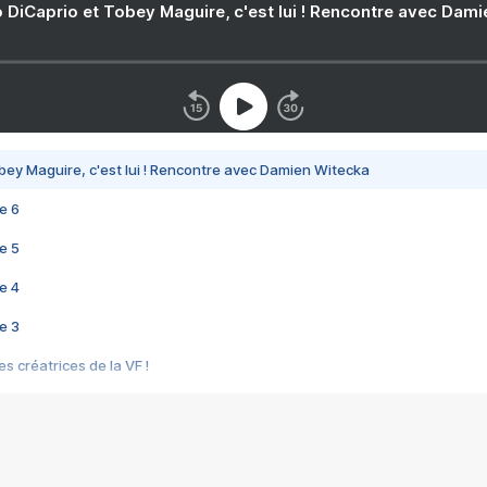
 DiCaprio et Tobey Maguire, c'est lui ! Rencontre avec Dam
bey Maguire, c'est lui ! Rencontre avec Damien Witecka
e 6
e 5
e 4
e 3
s créatrices de la VF !
e 2
e 1
e Mektoub My Love arrive enfin ! Rencontre avec Shaïn Boumedine et Sal