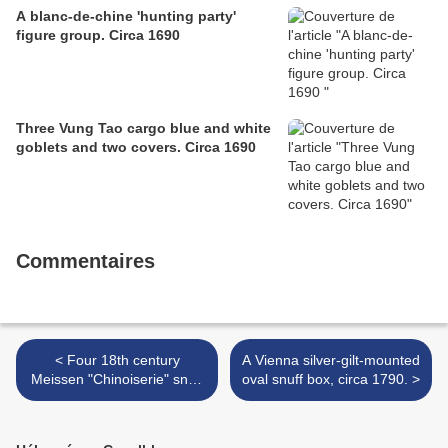
A blanc-de-chine 'hunting party'
figure group. Circa 1690
Three Vung Tao cargo blue and white
goblets and two covers. Circa 1690
Commentaires
< Four 18th century
A Vienna silver-gilt-mounted
Meissen "Chinoiserie" snuff
oval snuff box, circa 1790. >
boxes from the Helmut
Joseph Collection