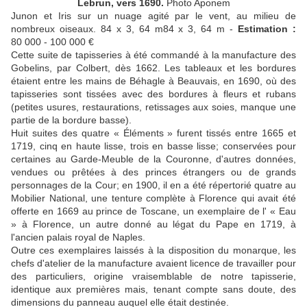
Lebrun, vers 1690.
Photo Aponem
Junon et Iris sur un nuage agité par le vent, au milieu de
nombreux oiseaux. 84 x 3, 64 m84 x 3, 64 m -
Estimation :
80 000 - 100 000 €
Cette suite de tapisseries à été commandé à la manufacture des
Gobelins, par Colbert, dès 1662. Les tableaux et les bordures
étaient entre les mains de Béhagle à Beauvais, en 1690, où des
tapisseries sont tissées avec des bordures à fleurs et rubans
(petites usures, restaurations, retissages aux soies, manque une
partie de la bordure basse).
Huit suites des quatre « Éléments » furent tissés entre 1665 et
1719, cinq en haute lisse, trois en basse lisse; conservées pour
certaines au Garde-Meuble de la Couronne, d'autres données,
vendues ou prêtées à des princes étrangers ou de grands
personnages de la Cour; en 1900, il en a été répertorié quatre au
Mobilier National, une tenture complète à Florence qui avait été
offerte en 1669 au prince de Toscane, un exemplaire de l' « Eau
» à Florence, un autre donné au légat du Pape en 1719, à
l'ancien palais royal de Naples.
Outre ces exemplaires laissés à la disposition du monarque, les
chefs d'atelier de la manufacture avaient licence de travailler pour
des particuliers, origine vraisemblable de notre tapisserie,
identique aux premières mais, tenant compte sans doute, des
dimensions du panneau auquel elle était destinée.