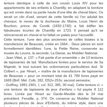
tenture identique à celle de son cousin Louis XIV pour les
appartements de ses enfants à Chantilly, en adaptant la bordure
qui est ornée dans sa partie haute d'une tête de cheval blanc. Ce
serait un clin d'oeil, venant de cette famille où l'on adulait les
chevaux; le neveu de la duchesse du Maine, Louis Henri de
Bourbon, prince de Condé (1692-1740) a fait édifier les
fabuleuses écuries de Chantilly en 1723. Il pensait qu'il se
réincarnerait en cheval et lui fallait un palais pour l'accueillir.
Cette tenture, l'une des plus anciennes de celles tissées à la
manufacture de Beauvais, créée en 1664... Deux pièces en sont
formellement identifiées: l'une, la Petite Reine, conservée au
musée du Louvre, la seconde, La Danse, au Mobilier National.
- Jean Vittet, p. 137: « Fait partie d'un ensemble « de 13 tentures
de tapisseries de lad. Manufacture livrées pour le service de Sa
Majesté, le tout suivant les ordonnances particulières dud. Sr
Colbert », par Hinart, « maître de la manufacture de tapisseries
de Beauvais » pour un montant total de 41 789 livres payé en
1669 (BnF, Mél. Colb. 282, f252v-253v, second semestre;
- Guiffrey, 1881-1901, I, col. 312, 385, 30 mai). Cette tenture ci: «
une tenture de tapisserie de jeux d'enfans » fut payée 8 112
livres. Livrée par Hinart au Garde-Meuble dès le 24 mai
précédent. Fenaille, p. 374: On conserve au Mobilier National
plusieurs pièces de Jeux d'Enfants, du même style, dans une