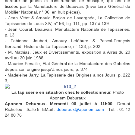
bordure de jouets et d'instruments de musique, qui ont été
tissées par la Manufacture de Beauvais (Inventaire Général du
Mobilier National, n° 96, en huit pièces).
- Jean Vittet & Arnauld Brejon de Lavergnée, La Collection de
Tapisseries de Louis XIV, n° 56, fig. 111, pp. 137 à 139.
- Jean Coural, Beauvais, Manufacture Nationale de Tapisseries,
p. 13
- Fabienne Joubert, Amaury Lefébure & Pascal-François
Bertrand, Histoire de La Tapisserie, n° 133, p. 202
- M. Mathias, Jeux et Divertissements, exposition à Arras du 20
avril au 20 juin 1988
- Maurice Fenaille, Etat Général de la Manufacture des Gobelins
depuis son origine jusqu'à nos jours, p. 374
- Madeleine Jarry, La Tapisserie des Origines à nos Jours, p. 222
3,
La tapisserie en situation chez le collectionneur.
Photo
Aponem Deburaux
Aponem Deburaux. Mercredi 06 juillet à 11h00.
Drouot
Richelieu - Salle 5. EMail :
deburaux@aponem.com
- Tél. : 01 42
24 80 76