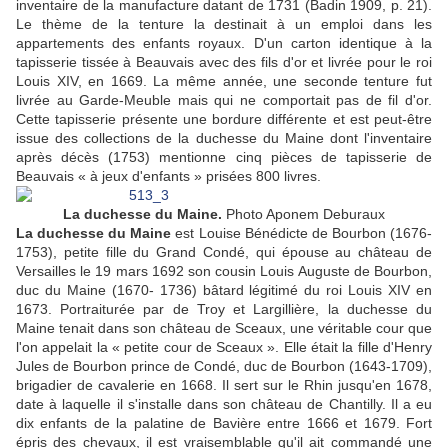
inventaire de la manufacture datant de 1731 (Badin 1909, p. 21).
Le thème de la tenture la destinait à un emploi dans les
appartements des enfants royaux. D'un carton identique à la
tapisserie tissée à Beauvais avec des fils d'or et livrée pour le roi
Louis XIV, en 1669. La même année, une seconde tenture fut
livrée au Garde-Meuble mais qui ne comportait pas de fil d'or.
Cette tapisserie présente une bordure différente et est peut-être
issue des collections de la duchesse du Maine dont l'inventaire
après décès (1753) mentionne cinq pièces de tapisserie de
Beauvais « à jeux d'enfants » prisées 800 livres.
La duchesse du Maine.
Photo Aponem Deburaux
La duchesse du Maine
est Louise Bénédicte de Bourbon (1676-
1753), petite fille du Grand Condé, qui épouse au château de
Versailles le 19 mars 1692 son cousin Louis Auguste de Bourbon,
duc du Maine (1670- 1736) bâtard légitimé du roi Louis XIV en
1673. Portraiturée par de Troy et Largillière, la duchesse du
Maine tenait dans son château de Sceaux, une véritable cour que
l'on appelait la « petite cour de Sceaux ». Elle était la fille d'Henry
Jules de Bourbon prince de Condé, duc de Bourbon (1643-1709),
brigadier de cavalerie en 1668. Il sert sur le Rhin jusqu'en 1678,
date à laquelle il s'installe dans son château de Chantilly. Il a eu
dix enfants de la palatine de Bavière entre 1666 et 1679. Fort
épris des chevaux, il est vraisemblable qu'il ait commandé une