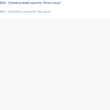
#26 : Chimène Badi raconte "Entre nous"
#25 : Indochine raconte "3e sexe"
#24 : Zaho raconte "C'est chelou"
#23 : Patrick Bruel raconte "Au café des délices"
#22 : Kyo raconte "Le chemin"
#21 : Nolwenn Leroy raconte "Cassé"
#20 : Patrick Hernandez raconte "Born to be alive"
#19 : Lorie raconte "Près de moi"
#18 : Michael Jones raconte "A nos actes manqués" (avec Jean-Jacque
#17 : Khaled raconte "Aïcha"
#16 : Corneille raconte "Parce qu'on vient de loin"
#15 : Indochine raconte "L'aventurier"
14 : Lorie raconte "Sur un air latino"