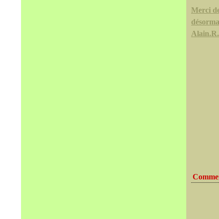
Merci d
désorma
Alain.R
Commen