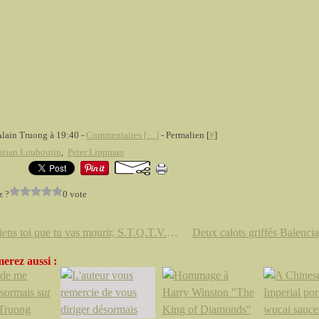
Alain Truong à 19:40 -
Commentaires [
…
]
- Permalien [
#
]
stian Louboutin
,
Peter Lippman
z ?
0 vote
"Souviens toi que tu vas mourir, S.T.Q.T.V.M. chair” by Pool
erez aussi :