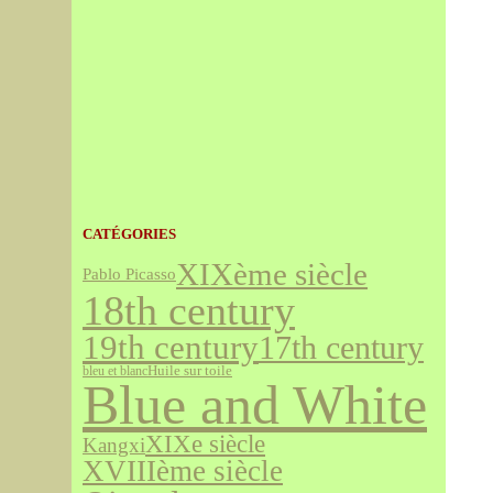
CATÉGORIES
XIXème siècle
Pablo Picasso
18th century
19th century
17th century
bleu et blanc
Huile sur toile
Blue and White
XIXe siècle
Kangxi
XVIIIème siècle