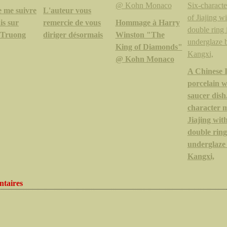
e me suivre
L'auteur vous
is sur
remercie de vous
Hommage à Harry
.Truong
diriger désormais
Winston "The
King of Diamonds"
@ Kohn Monaco
A Chinese 
porcelain 
saucer dish.
character 
Jiajing wit
double ring
underglaze 
Kangxi,
taires