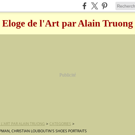
Eloge de l'Art par Alain Truong
Publicité
 L'ART PAR ALAIN TRUONG
>
CATEGORIES
>
PPMAN, CHRISTIAN LOUBOUTIN'S SHOES PORTRAITS