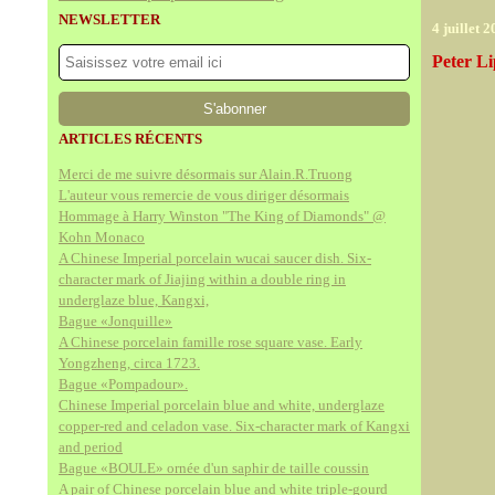
NEWSLETTER
4 juillet 
Peter Li
ARTICLES RÉCENTS
Merci de me suivre désormais sur Alain.R.Truong
L'auteur vous remercie de vous diriger désormais
Hommage à Harry Winston "The King of Diamonds" @
Kohn Monaco
A Chinese Imperial porcelain wucai saucer dish. Six-
character mark of Jiajing within a double ring in
underglaze blue, Kangxi,
Bague «Jonquille»
A Chinese porcelain famille rose square vase. Early
Yongzheng, circa 1723.
Bague «Pompadour».
Chinese Imperial porcelain blue and white, underglaze
copper-red and celadon vase. Six-character mark of Kangxi
and period
Bague «BOULE» ornée d'un saphir de taille coussin
A pair of Chinese porcelain blue and white triple-gourd