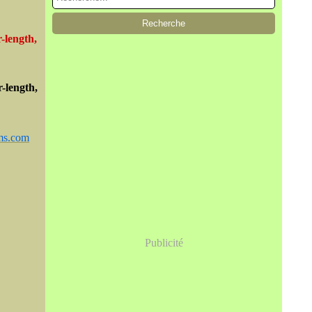
-length,
-length,
s.com
Publicité