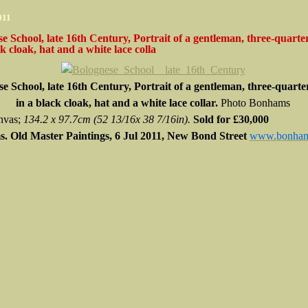
2011
e School, late 16th Century, Portrait of a gentleman, three-quarter
ck cloak, hat and a white lace colla
e School, late 16th Century, Portrait of a gentleman, three-quarter
in a black cloak, hat and a white lace collar.
Photo Bonhams
anvas;
134.2
x 97.7cm
(52 13/16
x 38 7/16in).
Sold
for £30,000
. Old Master Paintings, 6 Jul 2011, New Bond Street
www.bonham