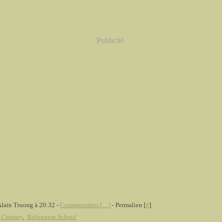
Publicité
Alain Truong à 20:32 -
Commentaires [
…
]
- Permalien [
#
]
 Century
,
Bolognese School