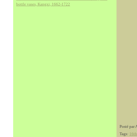
bottle vases, Kangxi, 1662-1722
Posté par 
Tags:
16th