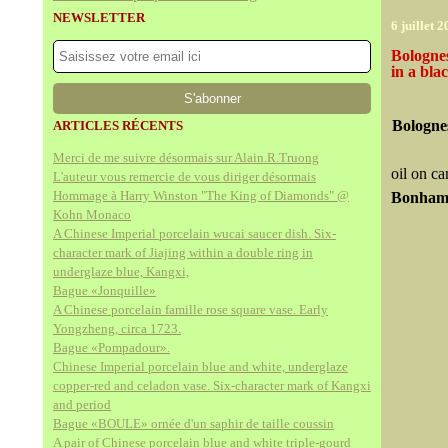
NEWSLETTER
6 juillet 
Bolognes
in a bla
Bolognes
ARTICLES RÉCENTS
Merci de me suivre désormais sur Alain.R.Truong
oil on c
L'auteur vous remercie de vous diriger désormais
Hommage à Harry Winston "The King of Diamonds" @
Bonhams
Kohn Monaco
A Chinese Imperial porcelain wucai saucer dish. Six-
character mark of Jiajing within a double ring in
underglaze blue, Kangxi,
Bague «Jonquille»
A Chinese porcelain famille rose square vase. Early
Yongzheng, circa 1723.
Bague «Pompadour».
Chinese Imperial porcelain blue and white, underglaze
copper-red and celadon vase. Six-character mark of Kangxi
and period
Bague «BOULE» ornée d'un saphir de taille coussin
A pair of Chinese porcelain blue and white triple-gourd