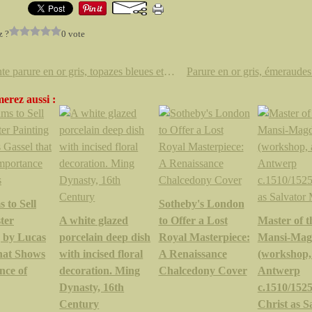
z ?
0 vote
Élégante parure en or gris, topazes bleues et diamants.
erez aussi :
 to Sell
Sotheby's London
ter
A white glazed
to Offer a Lost
Master of t
g by Lucas
porcelain deep dish
Royal Masterpiece:
Mansi-Mag
that Shows
with incised floral
A Renaissance
(workshop, 
nce of
decoration. Ming
Chalcedony Cover
Antwerp
Dynasty, 16th
c.1510/1525
Century
Christ as S