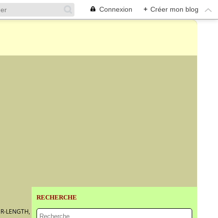
Connexion
+
Créer mon blog
RECHERCHE
-LENGTH, IN A BLACK CLOAK, HAT AND A WHITE LACE COLLA