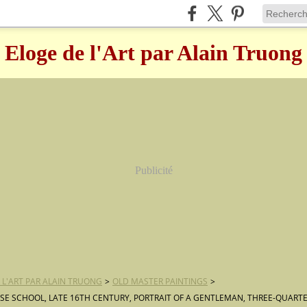
Eloge de l'Art par Alain Truong
Publicité
 L'ART PAR ALAIN TRUONG
>
OLD MASTER PAINTINGS
>
E SCHOOL, LATE 16TH CENTURY, PORTRAIT OF A GENTLEMAN, THREE-QUARTER