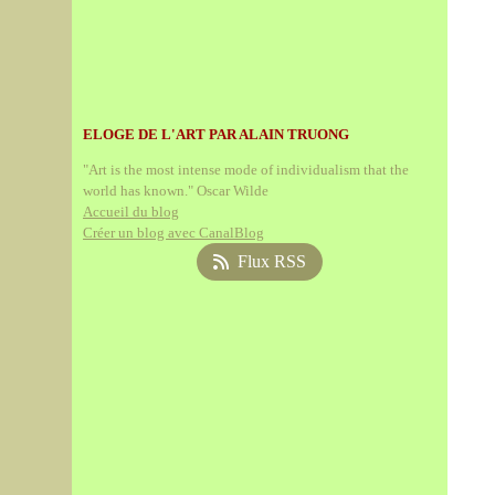
ELOGE DE L'ART PAR ALAIN TRUONG
"Art is the most intense mode of individualism that the
world has known." Oscar Wilde
Accueil du blog
Créer un blog avec CanalBlog
Flux RSS