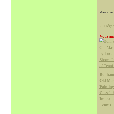
Vous aime
Vous aim
Bonhams
Old Mas
Paintin
Gassel 
Importa
Tennis