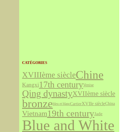
CATÉGORIES
Chine
XVIIIème siècle
17th century
Kangxi
Venise
Qing dynasty
XVIIème siècle
bronze
XVIIe siècle
Cartier
China
bleu et blanc
19th century
Vietnam
Jade
Blue and White