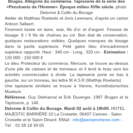
Bruges. Allégorie du commerce. Tapisserie de la série des
«Penchants de l'Homme». Époque milieu XVIIe siècle.
photo
Delorme & Collin du Bocage
Atelier de Matthias Roelants et Joris Leemans, d'après un carton
Antoon Sallaert.
Finement tissée en laine, soie, fils d'or et d'argent. Finesse de
tissage: 8 / 9 fils de chaînes au cm. Bon état de conservation,
quelques restaurations visibles. Quelques manques de tissage
dans la partie supérieure. Petit galon bleu d'encadrement
supérieur rapporté. Haut.: 340 cm - Long.: 320 cm -
Estimation :
120 000 - 150 000 €
Le dieu Protecteur du commerce, Mercure, se trouve au-dessus
d'une pile de caisses et de tonneaux et il tend le bras vers les
activités commerciales à droite. La tapisserie porte en bas à
gauche, sur un tonneau, les lettre M.A.S.R (Matthijs Roelants)
Une tapisserie similaire se trouve à Vienne, Kunsthistorisches
Muséum.
Référence
. Guy Delmarcel et Erik Duverger, 1987
Bruges et la
Tapisserie
, p. 146.
Delorme & Collin du Bocage. Mardi 02 août à 19h00.
HOTEL
MAJESTIC BARRIÈRE 10 La Croisette, 06407 Cannes - Salon
Croisette et le Salon Dinard. EMail :
info@parisencheres.com
-
Tél. : 01 58 18 39 05