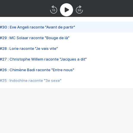
#30 : Eve Angeli raconte "Avant de partir"
#29 : MC Solaar raconte "Bouge de là"
28 : Lorie raconte "Je vais vite"
#27 : Christophe Willem raconte "Jacques a dit"
#26 : Chimène Badi raconte "Entre nous"
#25 : Indochine raconte "3e sexe"
#24 : Zaho raconte "C'est chelou"
#23 : Patrick Bruel raconte "Au café des délices"
#22 : Kyo raconte "Le chemin"
#21 : Nolwenn Leroy raconte "Cassé"