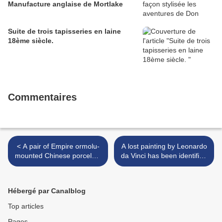
Manufacture anglaise de Mortlake
Suite de trois tapisseries en laine
18ème siècle.
Commentaires
< A pair of Empire ormolu-
A lost painting by Leonardo
mounted Chinese porcelain
da Vinci has been identified
baluster vases, the
in an American collection >
porcelain Jiaqing period
(1796-1821)
Hébergé par Canalblog
Top articles
Pages